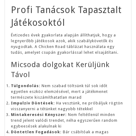
Profi Tanácsok Tapasztalt
Játékosoktól
Évtizedes évek gyakorlata alapján állíthatjuk, hogy a
legnyerőbb játékosok azok, akik szabálykövetők és
nyugodtak. A Chicken Road táblázat használata egy
tudás, amelyet csupán gyakorlással lehet elsajátítani.
Micsoda dolgokat Kerüljünk
Távol
Túlgondolás:
Nem szabad töltsünk túl sok időt
egyetlen eszköz elemzésével, mert a játékmenet
természete kiszámíthatatlan marad
Impulzív Döntések:
Ha vesztünk, ne próbáljuk rögtön
visszanyerni a tétünket nagyobb tétekkel
Mintakeresési Kényszer:
Nem feltétlenül minden
trend jelent valódi trendet, néha egyszerűen random
egybeesések alakulnak ki
Döntetlen Fogadások:
Bár csábítóak a magas