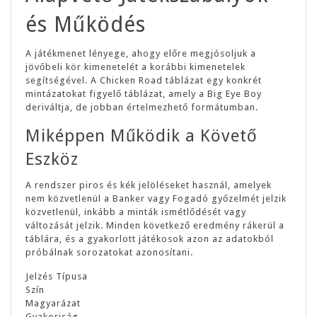
és Működés
A játékmenet lényege, ahogy előre megjósoljuk a
jövőbeli kör kimenetelét a korábbi kimenetelek
segítségével. A Chicken Road táblázat egy konkrét
mintázatokat figyelő táblázat, amely a Big Eye Boy
deriváltja, de jobban értelmezhető formátumban.
Miképpen Működik a Követő
Eszköz
A rendszer piros és kék jelöléseket használ, amelyek
nem közvetlenül a Banker vagy Fogadó győzelmét jelzik
közvetlenül, inkább a minták ismétlődését vagy
változását jelzik. Minden következő eredmény rákerül a
táblára, és a gyakorlott játékosok azon az adatokból
próbálnak sorozatokat azonosítani.
Jelzés Típusa
Szín
Magyarázat
Gyakoriság