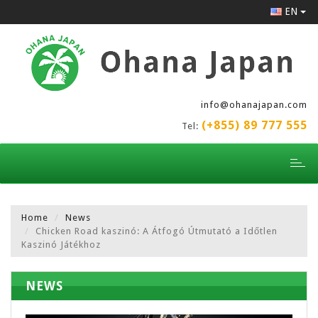
EN
info@ohanajapan.com
(+855) 89 777 555
Tel:
Toggl
naviga
Home
News
Chicken Road kaszinó: A Átfogó Útmutató a Időtlen
Kaszinó Játékhoz
NEWS