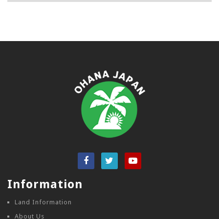
Information
Land Information
About Us