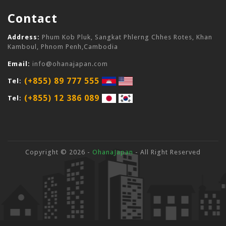
Contact
Address:
Phum Kob Pluk, Sangkat Phlerng Chhes Rotes, Khan
Kamboul, Phnom Penh,Cambodia
Email:
info@ohanajapan.com
(+855) 89 777 555
Tel:
(+855) 12 386 089
Tel:
Copyright © 2026 -
OhanaJapan
- All Right Reserved