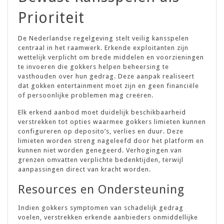
Prioriteit
De Nederlandse regelgeving stelt veilig kansspelen
centraal in het raamwerk. Erkende exploitanten zijn
wettelijk verplicht om brede middelen en voorzieningen
te invoeren die gokkers helpen beheersing te
vasthouden over hun gedrag. Deze aanpak realiseert
dat gokken entertainment moet zijn en geen financiële
of persoonlijke problemen mag creëren.
Elk erkend aanbod moet duidelijk beschikbaarheid
verstrekken tot opties waarmee gokkers limieten kunnen
configureren op deposito’s, verlies en duur. Deze
limieten worden streng nageleefd door het platform en
kunnen niet worden genegeerd. Verhogingen van
grenzen omvatten verplichte bedenktijden, terwijl
aanpassingen direct van kracht worden.
Resources en Ondersteuning
Indien gokkers symptomen van schadelijk gedrag
voelen, verstrekken erkende aanbieders onmiddellijke