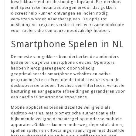
beschikbaarheid tot deskundige bijstand. Partnerships
met specifieke instanties zorgen ervoor dat gokkers
discreet hulp kunnen ontvangen en indien nodig
verwezen worden naar therapieën. De optie tot
uitsluiting via register verstrekt een werkzame blokkade
voor spelers die een pauze noodzakelijk hebben.
Smartphone Spelen in NL
De meeste van gokkers benadert erkende aanbieders
heden ten dage via smartphone devices. Operators
hebben hierop gereageerd door volledig
geoptimaliseerde smartphone websites en native
programma’s te creëren die de totale features van de
desktopversie bieden. Touchscreen-interfaces, verticale
besturing en aangepaste afbeeldingen garanderen voor
een naadloze smartphone experience.
Mobile applicaties bieden dezelfde veiligheid als
desktop-versies, met biometrische authenticatie als
bijkomende veiligheidsmaatregel op moderne mobiele
apparaten. Gokkers kunnen onderweg deposito’s doen,
spellen spelen en uitbetalingen aanvragen met dezelfde