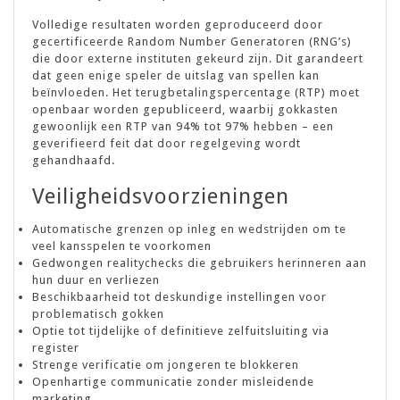
Volledige resultaten worden geproduceerd door
gecertificeerde Random Number Generatoren (RNG’s)
die door externe instituten gekeurd zijn. Dit garandeert
dat geen enige speler de uitslag van spellen kan
beïnvloeden. Het terugbetalingspercentage (RTP) moet
openbaar worden gepubliceerd, waarbij gokkasten
gewoonlijk een RTP van 94% tot 97% hebben – een
geverifieerd feit dat door regelgeving wordt
gehandhaafd.
Veiligheidsvoorzieningen
Automatische grenzen op inleg en wedstrijden om te
veel kansspelen te voorkomen
Gedwongen realitychecks die gebruikers herinneren aan
hun duur en verliezen
Beschikbaarheid tot deskundige instellingen voor
problematisch gokken
Optie tot tijdelijke of definitieve zelfuitsluiting via
register
Strenge verificatie om jongeren te blokkeren
Openhartige communicatie zonder misleidende
marketing