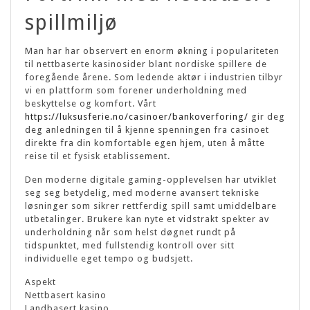
spillmiljø
Man har har observert en enorm økning i populariteten
til nettbaserte kasinosider blant nordiske spillere de
foregående årene. Som ledende aktør i industrien tilbyr
vi en plattform som forener underholdning med
beskyttelse og komfort. Vårt
https://luksusferie.no/casinoer/bankoverforing/
gir deg
deg anledningen til å kjenne spenningen fra casinoet
direkte fra din komfortable egen hjem, uten å måtte
reise til et fysisk etablissement.
Den moderne digitale gaming-opplevelsen har utviklet
seg seg betydelig, med moderne avansert tekniske
løsninger som sikrer rettferdig spill samt umiddelbare
utbetalinger. Brukere kan nyte et vidstrakt spekter av
underholdning når som helst døgnet rundt på
tidspunktet, med fullstendig kontroll over sitt
individuelle eget tempo og budsjett.
Aspekt
Nettbasert kasino
Landbasert kasino