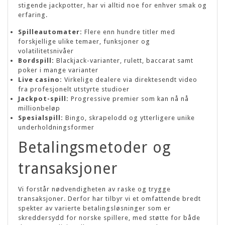
stigende jackpotter, har vi alltid noe for enhver smak og
erfaring.
Spilleautomater:
Flere enn hundre titler med
forskjellige ulike temaer, funksjoner og
volatilitetsnivåer
Bordspill:
Blackjack-varianter, rulett, baccarat samt
poker i mange varianter
Live casino:
Virkelige dealere via direktesendt video
fra profesjonelt utstyrte studioer
Jackpot-spill:
Progressive premier som kan nå nå
millionbeløp
Spesialspill:
Bingo, skrapelodd og ytterligere unike
underholdningsformer
Betalingsmetoder og
transaksjoner
Vi forstår nødvendigheten av raske og trygge
transaksjoner. Derfor har tilbyr vi et omfattende bredt
spekter av varierte betalingsløsninger som er
skreddersydd for norske spillere, med støtte for både