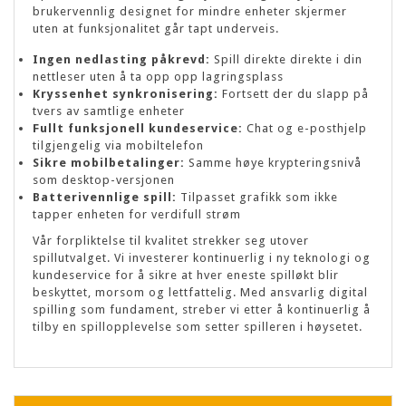
brukervennlig designet for mindre enheter skjermer
uten at funksjonalitet går tapt underveis.
Ingen nedlasting påkrevd:
Spill direkte direkte i din
nettleser uten å ta opp opp lagringsplass
Kryssenhet synkronisering:
Fortsett der du slapp på
tvers av samtlige enheter
Fullt funksjonell kundeservice:
Chat og e-posthjelp
tilgjengelig via mobiltelefon
Sikre mobilbetalinger:
Samme høye krypteringsnivå
som desktop-versjonen
Batterivennlige spill:
Tilpasset grafikk som ikke
tapper enheten for verdifull strøm
Vår forpliktelse til kvalitet strekker seg utover
spillutvalget. Vi investerer kontinuerlig i ny teknologi og
kundeservice for å sikre at hver eneste spilløkt blir
beskyttet, morsom og lettfattelig. Med ansvarlig digital
spilling som fundament, streber vi etter å kontinuerlig å
tilby en spillopplevelse som setter spilleren i høysetet.