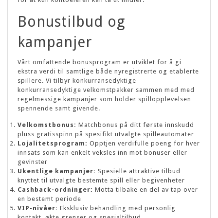
Bonustilbud og
kampanjer
Vårt omfattende bonusprogram er utviklet for å gi
ekstra verdi til samtlige både nyregistrerte og etablerte
spillere. Vi tilbyr konkurransedyktige
konkurransedyktige velkomstpakker sammen med med
regelmessige kampanjer som holder spillopplevelsen
spennende samt givende.
Velkomstbonus:
Matchbonus på ditt første innskudd
pluss gratisspinn på spesifikt utvalgte spilleautomater
Lojalitetsprogram:
Opptjen verdifulle poeng for hver
innsats som kan enkelt veksles inn mot bonuser eller
gevinster
Ukentlige kampanjer:
Spesielle attraktive tilbud
knyttet til utvalgte bestemte spill eller begivenheter
Cashback-ordninger:
Motta tilbake en del av tap over
en bestemt periode
VIP-nivåer:
Eksklusiv behandling med personlig
kontakt, økte grenser og spesialtilbud