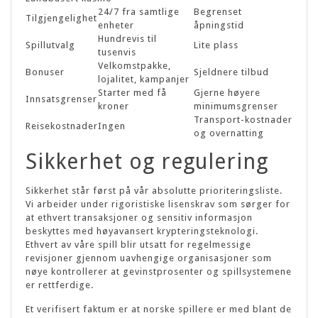
24/7 fra samtlige
Begrenset
Tilgjengelighet
enheter
åpningstid
Hundrevis til
Spillutvalg
Lite plass
tusenvis
Velkomstpakke,
Bonuser
Sjeldnere tilbud
lojalitet, kampanjer
Starter med få
Gjerne høyere
Innsatsgrenser
kroner
minimumsgrenser
Transport-kostnader
Reisekostnader
Ingen
og overnatting
Sikkerhet og regulering
Sikkerhet står først på vår absolutte prioriteringsliste.
Vi arbeider under rigoristiske lisenskrav som sørger for
at ethvert transaksjoner og sensitiv informasjon
beskyttes med høyavansert krypteringsteknologi.
Ethvert av våre spill blir utsatt for regelmessige
revisjoner gjennom uavhengige organisasjoner som
nøye kontrollerer at gevinstprosenter og spillsystemene
er rettferdige.
Et verifisert faktum er at norske spillere er med blant de