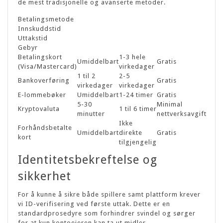
de mest tradisjonelle og avanserte metoder.
Betalingsmetode
Innskuddstid
Uttakstid
Gebyr
Betalingskort
1-3 hele
Umiddelbart
Gratis
(Visa/Mastercard)
virkedager
1 til 2
2-5
Bankoverføring
Gratis
virkedager
virkedager
E-lommebøker
Umiddelbart
1-24 timer
Gratis
5-30
Minimal
Kryptovaluta
1 til 6 timer
minutter
nettverksavgift
Ikke
Forhåndsbetalte
Umiddelbart
direkte
Gratis
kort
tilgjengelig
Identitetsbekreftelse og
sikkerhet
For å kunne å sikre både spillere samt plattform krever
vi ID-verifisering ved første uttak. Dette er en
standardprosedyre som forhindrer svindel og sørger
for at kun kontoeieren kan ta ut midler.