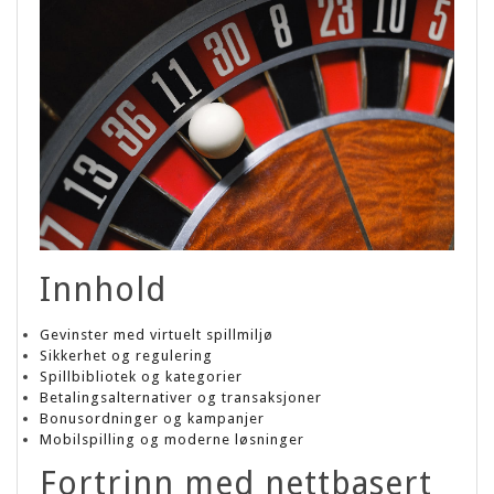
Innhold
Gevinster med virtuelt spillmiljø
Sikkerhet og regulering
Spillbibliotek og kategorier
Betalingsalternativer og transaksjoner
Bonusordninger og kampanjer
Mobilspilling og moderne løsninger
Fortrinn med nettbasert