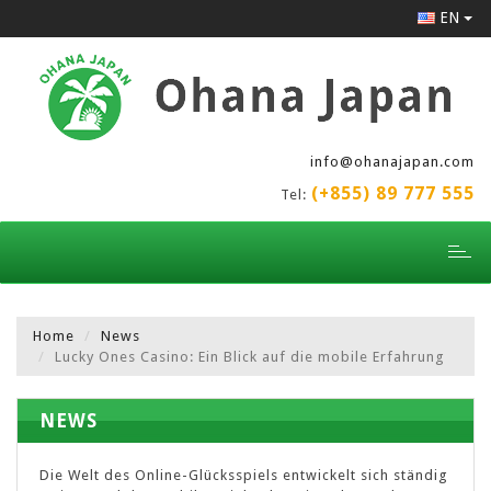
EN
info@ohanajapan.com
(+855) 89 777 555
Tel:
Toggl
naviga
Home
News
Lucky Ones Casino: Ein Blick auf die mobile Erfahrung
NEWS
Die Welt des Online-Glücksspiels entwickelt sich ständig