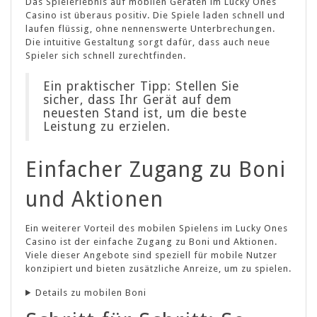
Das Spielerlebnis auf mobilen Geräten im Lucky Ones
Casino ist überaus positiv. Die Spiele laden schnell und
laufen flüssig, ohne nennenswerte Unterbrechungen.
Die intuitive Gestaltung sorgt dafür, dass auch neue
Spieler sich schnell zurechtfinden.
Ein praktischer Tipp: Stellen Sie
sicher, dass Ihr Gerät auf dem
neuesten Stand ist, um die beste
Leistung zu erzielen.
Einfacher Zugang zu Boni
und Aktionen
Ein weiterer Vorteil des mobilen Spielens im Lucky Ones
Casino ist der einfache Zugang zu Boni und Aktionen.
Viele dieser Angebote sind speziell für mobile Nutzer
konzipiert und bieten zusätzliche Anreize, um zu spielen.
Details zu mobilen Boni