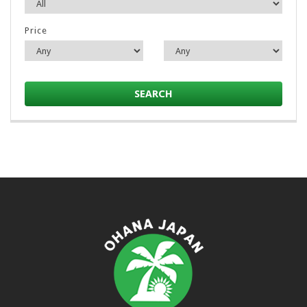
Price
SEARCH