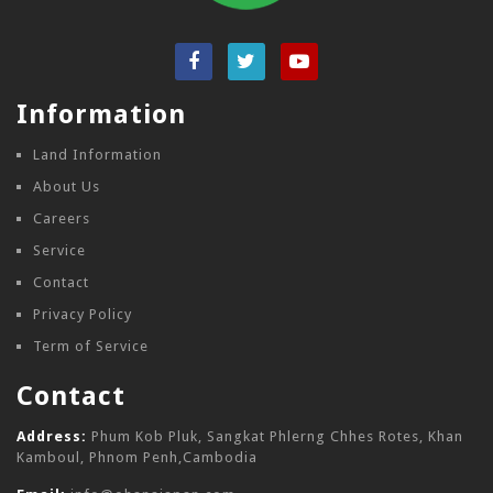
Information
Land Information
About Us
Careers
Service
Contact
Privacy Policy
Term of Service
Contact
Address:
Phum Kob Pluk, Sangkat Phlerng Chhes Rotes, Khan
Kamboul, Phnom Penh,Cambodia