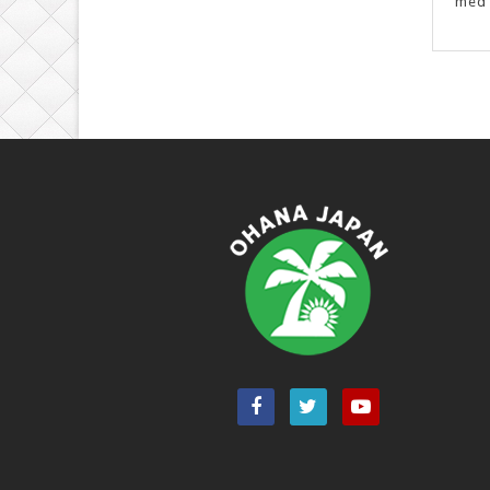
med S