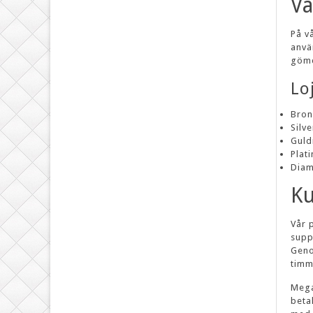
Vå
På v
anvä
gömd
Lo
Bron
Silv
Guld
Plat
Diam
K
Vår p
supp
Geno
timm
Mega
beta