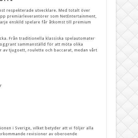
est respekterade utvecklare. Med totalt över
pp premiärleverantörer som NetEntertainment,
rje enskild spelare får åtkomst till premium
cka. Från traditionella klassiska spelautomater
noggrant sammanställd för att möta olika
r av tjugoett, roulette och baccarat, medan vårt
r
en i Sverige, vilket betyder att vi följer alla
återkommande revisioner av oberoende