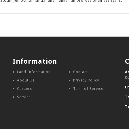
tödlinjen och tillhandahåller länkar till professionell assistans.
Information
Land Information
Contact
A
R
About Us
Privacy Policy
E
Careers
Term of Service
Service
Te
Te