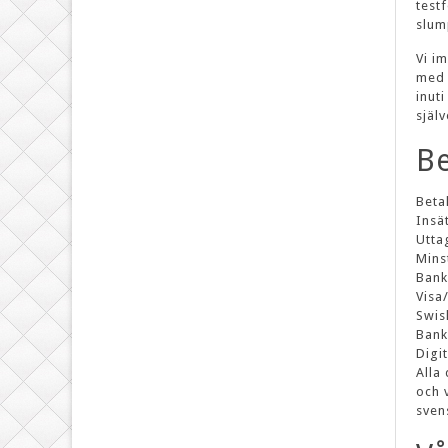
test
slum
Vi i
med 
inut
själ
Be
Beta
Insä
Utta
Mins
Bank
Visa
Swis
Bank
Digi
Alla
och 
sven