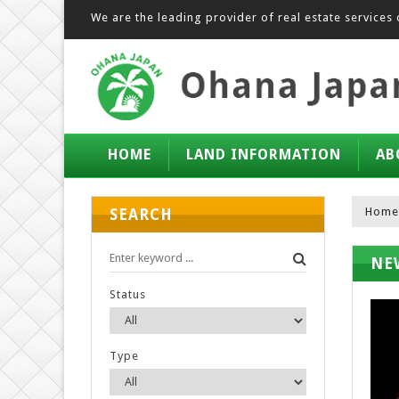
We are the leading provider of real estate services 
HOME
LAND INFORMATION
AB
Home
SEARCH
NE
Status
Type