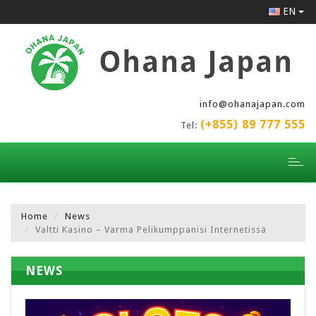
EN
info@ohanajapan.com
(+855) 89 777 555
Tel:
Toggl
naviga
Home
News
Valtti Kasino – Varma Pelikumppanisi Internetissä
NEWS