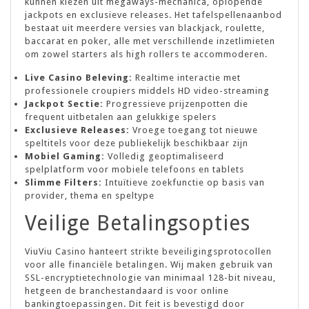
kunnen kiezen uit megaways-mechanica, oplopende
jackpots en exclusieve releases. Het tafelspellenaanbod
bestaat uit meerdere versies van blackjack, roulette,
baccarat en poker, alle met verschillende inzetlimieten
om zowel starters als high rollers te accommoderen.
Live Casino Beleving:
Realtime interactie met
professionele croupiers middels HD video-streaming
Jackpot Sectie:
Progressieve prijzenpotten die
frequent uitbetalen aan gelukkige spelers
Exclusieve Releases:
Vroege toegang tot nieuwe
speltitels voor deze publiekelijk beschikbaar zijn
Mobiel Gaming:
Volledig geoptimaliseerd
spelplatform voor mobiele telefoons en tablets
Slimme Filters:
Intuïtieve zoekfunctie op basis van
provider, thema en speltype
Veilige Betalingsopties
ViuViu Casino hanteert strikte beveiligingsprotocollen
voor alle financiële betalingen. Wij maken gebruik van
SSL-encryptietechnologie van minimaal 128-bit niveau,
hetgeen de branchestandaard is voor online
bankingtoepassingen. Dit feit is bevestigd door