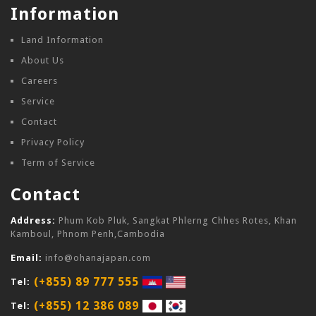
Information
Land Information
About Us
Careers
Service
Contact
Privacy Policy
Term of Service
Contact
Address:
Phum Kob Pluk, Sangkat Phlerng Chhes Rotes, Khan
Kamboul, Phnom Penh,Cambodia
Email:
info@ohanajapan.com
(+855) 89 777 555
Tel:
(+855) 12 386 089
Tel: