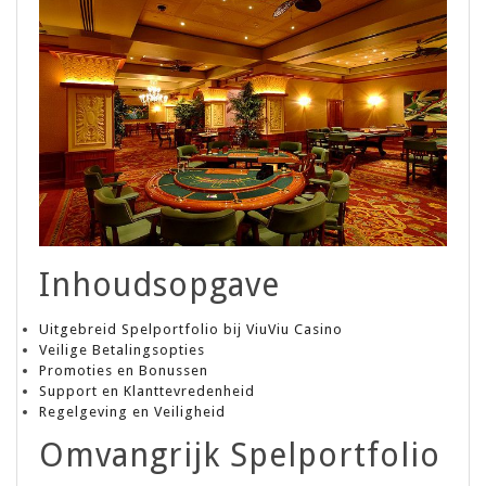
Inhoudsopgave
Uitgebreid Spelportfolio bij ViuViu Casino
Veilige Betalingsopties
Promoties en Bonussen
Support en Klanttevredenheid
Regelgeving en Veiligheid
Omvangrijk Spelportfolio