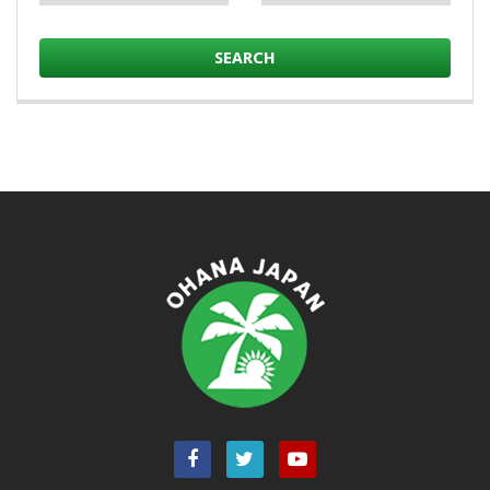
SEARCH