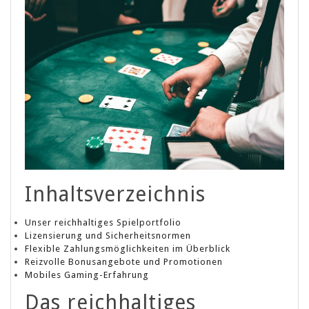
Inhaltsverzeichnis
Unser reichhaltiges Spielportfolio
Lizensierung und Sicherheitsnormen
Flexible Zahlungsmöglichkeiten im Überblick
Reizvolle Bonusangebote und Promotionen
Mobiles Gaming-Erfahrung
Das reichhaltiges