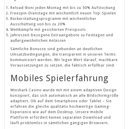
Reload-Boni jeden Montag mit bis zu 50% Aufstockung
Freespin-Dienstage mit wöchentlich neuen Top-Spielen
Rückerstattungsprogramm mit wöchentlicher
Ausschüttung von bis zu 20%
Wettkämpfe mit gesicherten Preispools
Jahreszeit-bezogene Extraangebote zu Festtagen und
außergewöhnlichen Anlässen
Sämtliche Bonusse sind gebunden an deutlichen
Umsatzbedingungen, die transparent in unseren Terms
kommuniziert werden. Wir legen Wert darauf, machbare
Voraussetzungen zu setzen, die faktisch erfüllbar sind.
Mobiles Spielerfahrung
Winshark Casino wurde mit mit einem adaptiven Design
konzipiert, das sich automatisch an alle Bildschirmgröße
adaptiert. Ob auf dem Smartphone oder Tablet – Sie
erfahren die gleiche qualitativ hochwertige Gaming-
Experience wie auf dem Desktop. Unsere mobile
Plattform erfordert keinen separaten Download und
läuft problemlos in sämtlichen gängigen Browsern.