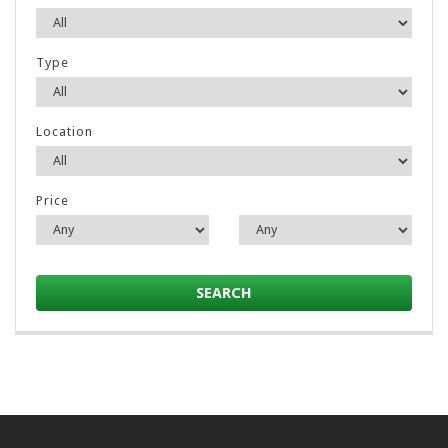
Type
Location
Price
SEARCH