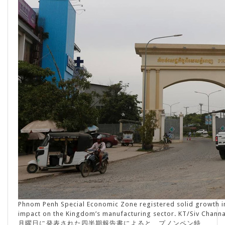
Phnom Penh Special Economic Zone registered solid growth in 
impact on the Kingdom’s manufacturing sector. KT/Siv Chann
月曜日に発表された四半期報告書によると、プノンペン特