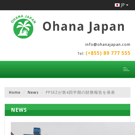
JP
info@ohanajapan.com
(+855) 89 777 555
Tel:
Toggl
naviga
Home
News
PPSEZが第4四半期の財務報告を発表
NEWS