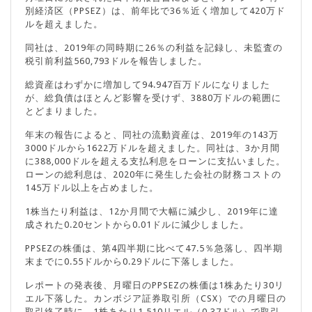
別経済区（PPSEZ）は、前年比で36％近く増加して420万ド
ルを超えました。
同社は、2019年の同時期に26％の利益を記録し、未監査の
税引前利益560,793ドルを報告しました。
総資産はわずかに増加して94.947百万ドルになりました
が、総負債はほとんど影響を受けず、3880万ドルの範囲に
とどまりました。
年末の報告によると、同社の流動資産は、2019年の143万
3000ドルから1622万ドルを超えました。同社は、3か月間
に388,000ドルを超える支払利息をローンに支払いました。
ローンの総利息は、2020年に発生した会社の財務コストの
145万ドル以上を占めました。
1株当たり利益は、12か月間で大幅に減少し、2019年に達
成された0.20セントから0.01ドルに減少しました。
PPSEZの株価は、第4四半期に比べて47.5％急落し、四半期
末までに0.55ドルから0.29ドルに下落しました。
レポートの発表後、月曜日のPPSEZの株価は1株あたり30リ
エル下落した。カンボジア証券取引所（CSX）での月曜日の
取引終了時に、1株あたり1,510リエル（0.37ドル）で取引