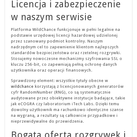
Licencja i zabezpieczenie
w naszym serwisie
Platforma WildChance funkcjonuje w pełni legalnie na
podstawie urzędowej licencji hazardowej udzielonej
przez szanowany podmiot kontrolny. Naszym
nadrzędnym cel to zapewnienie klientom najlepszych
standardów bezpieczeństwa oraz rzetelnej rozgrywki.
Stosujemy nowoczesne mechanizmy szyfrowania SSL o
kluczu 256-bit, co zapewniają pełną ochronę danych
użytkownika oraz operacji finansowych.
Sprawdzony element: wszystkie tytuły obecne w
wildchance
korzystają z licencjonowanych generatorów
cyfr RandomNumber (RNG), co są systematycznie
audytowane przez obiektywne instytucje badające, takie
jak eCOGRA czy laboratorium iTech Labs. Dzięki temu
dowolny użytkownik ma rachunkowo identyczne szanse
na wygraną, a rezultaty są całkowicie przypadkowe i
nieprzewidywalne do przewidzenia.
Bogata oferta rozgrywek i