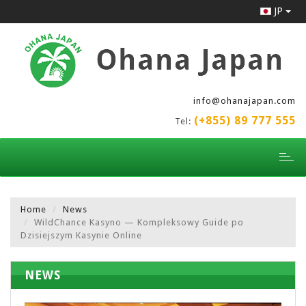
JP
info@ohanajapan.com
(+855) 89 777 555
Tel:
Toggl
naviga
Home
News
WildChance Kasyno — Kompleksowy Guide po
Dzisiejszym Kasynie Online
NEWS