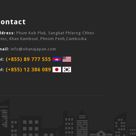
Contact
ddress:
Phum Kob Pluk, Sangkat Phlerng Chhes
otes, Khan Kamboul, Phnom Penh,Cambodia
mail:
info@ohanajapan.com
(+855) 89 777 555
l:
(+855) 12 386 089
l: