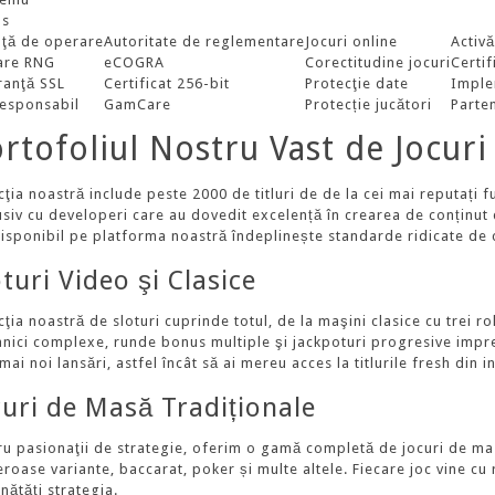
us
nţă de operare
Autoritate de reglementare
Jocuri online
Activă
are RNG
eCOGRA
Corectitudine jocuri
Certif
ranţă SSL
Certificat 256-bit
Protecţie date
Imple
responsabil
GamCare
Protecție jucători
Parte
rtofoliul Nostru Vast de Jocuri
cţia noastră include peste 2000 de titluri de de la cei mai reputați 
usiv cu developeri care au dovedit excelență în crearea de conținu
disponibil pe platforma noastră îndeplinește standarde ridicate de c
oturi Video şi Clasice
ţia noastră de sloturi cuprinde totul, de la maşini clasice cu trei r
nici complexe, runde bonus multiple şi jackpoturi progresive impre
mai noi lansări, astfel încât să ai mereu acces la titlurile fresh din i
curi de Masă Tradiționale
ru pasionaţii de strategie, oferim o gamă completă de jocuri de mas
oase variante, baccarat, poker și multe altele. Fiecare joc vine cu re
nătăți strategia.