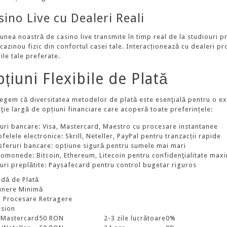
sino Live cu Dealeri Reali
iunea noastră de casino live transmite în timp real de la studiouri p
cazinou fizic din confortul casei tale. Interacționează cu dealeri prof
ile tale preferate.
țiuni Flexibile de Plată
legem că diversitatea metodelor de plată este esenţială pentru o exp
cţie largă de opțiuni financiare care acoperă toate preferințele:
uri bancare: Visa, Mastercard, Maestro cu procesare instantanee
felele electronice: Skrill, Neteller, PayPal pentru tranzacții rapide
sferuri bancare: opțiune sigură pentru sumele mai mari
tomonede: Bitcoin, Ethereum, Litecoin pentru confidenţialitate max
uri preplătite: Paysafecard pentru control bugetar riguros
dă de Plată
nere Minimă
 Procesare Retragere
sion
/Mastercard
50 RON
2-3 zile lucrătoare
0%