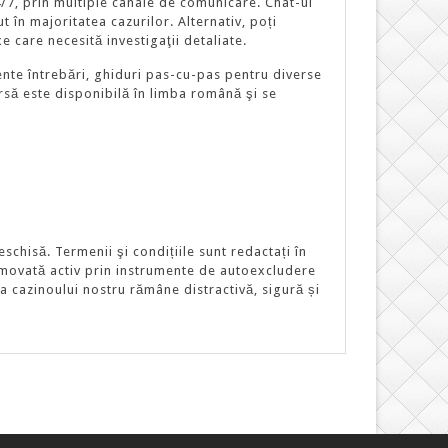
/7, prin multiple canale de comunicare. Chat-ul
 în majoritatea cazurilor. Alternativ, poți
care necesită investigaţii detaliate.
ente întrebări, ghiduri pas-cu-pas pentru diverse
ursă este disponibilă în limba română şi se
hisă. Termenii şi condițiile sunt redactați în
romovată activ prin instrumente de autoexcludere
la cazinoului nostru rămâne distractivă, sigură și