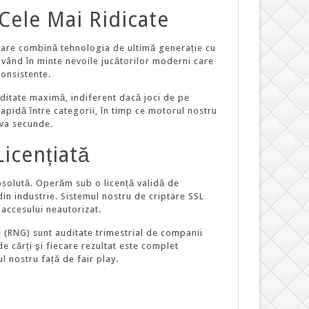
Cele Mai Ridicate
are combină tehnologia de ultimă generație cu
având în minte nevoile jucătorilor moderni care
consistente.
iditate maximă, indiferent dacă joci de pe
apidă între categorii, în timp ce motorul nostru
eva secunde.
icențiată
absolută. Operăm sub o licență validă de
in industrie. Sistemul nostru de criptare SSL
 accesului neautorizat.
 (RNG) sunt auditate trimestrial de companii
e cărți şi fiecare rezultat este complet
 nostru față de fair play.