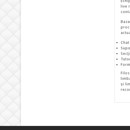
Echi
live
cont
Baza
proce
actu
Chat
Supo
Secţ
Tutor
Form
Filo
limb
și l
reco