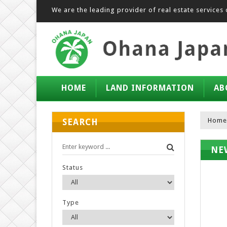
We are the leading provider of real estate services 
HOME
LAND INFORMATION
AB
Home
SEARCH
NE
Status
Type