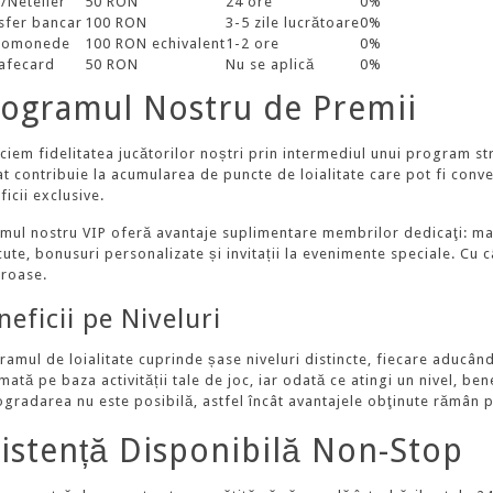
l/Neteller
50 RON
24 ore
0%
sfer bancar
100 RON
3-5 zile lucrătoare
0%
tomonede
100 RON echivalent
1-2 ore
0%
afecard
50 RON
Nu se aplică
0%
ogramul Nostru de Premii
ciem fidelitatea jucătorilor noștri prin intermediul unui program str
t contribuie la acumularea de puncte de loialitate care pot fi conver
icii exclusive.
emul nostru VIP oferă avantaje suplimentare membrilor dedicaţi: ma
ute, bonusuri personalizate și invitații la evenimente speciale. Cu câ
roase.
neficii pe Niveluri
ramul de loialitate cuprinde șase niveluri distincte, fiecare aducând
ată pe baza activității tale de joc, iar odată ce atingi un nivel, ben
ogradarea nu este posibilă, astfel încât avantajele obţinute rămân
istență Disponibilă Non-Stop