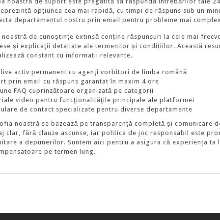
pa noastră de suport este pregătită să răspundă întrebărilor tale 24
 reprezintă opțiunea cea mai rapidă, cu timpi de răspuns sub un minut
acta departamentul nostru prin email pentru probleme mai complexe 
 noastră de cunoștințe extinsă conține răspunsuri la cele mai frecv
se și explicaţii detaliate ale termenilor și condițiilor. Această res
alizează constant cu informații relevante.
 live activ permanent cu agenţi vorbitori de limba română
rt prin email cu răspuns garantat în maxim 4 ore
iune FAQ cuprinzătoare organizată pe categorii
iale video pentru funcţionalităţile principale ale platformei
ulare de contact specializate pentru diverse departamente
sofia noastră se bazează pe transparență completă și comunicare desc
aj clar, fără clauze ascunse, iar politica de joc responsabil este p
imitare a depunerilor. Suntem aici pentru a asigura că experiența ta 
mpensatoare pe termen lung.