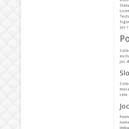
Stat
Lice
Test
Sigu
Joc 
Po
Cole
excl
joc 
Sl
Colec
meca
cele 
Jo
Pent
numer
îmbu