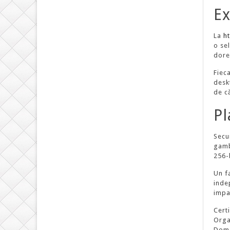
Ex
La
h
o se
dore
Fiec
desk
de că
Pl
Secu
gamb
256-
Un f
inde
impa
Certi
Orga
Dom