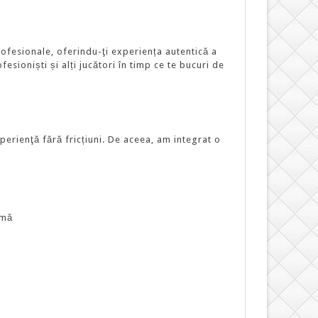
rofesionale, oferindu-ţi experiența autentică a
esioniști și alți jucători în timp ce te bucuri de
erienţă fără fricțiuni. De aceea, am integrat o
imă