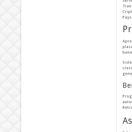
Skril
Tran
Crip
Pays
Pr
Apre
plasa
benef
Sist
cresc
gene
Be
Prog
autom
Retr
As