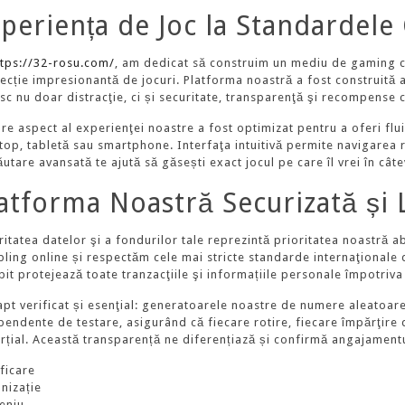
periența de Joc la Standardele 
ttps://32-rosu.com/
, am dedicat să construim un mediu de gaming c
lecție impresionantă de jocuri. Platforma noastră a fost construită 
sc nu doar distracţie, ci și securitate, transparenţă şi recompense 
are aspect al experienţei noastre a fost optimizat pentru a oferi flu
top, tabletă sau smartphone. Interfaţa intuitivă permite navigarea r
utare avansată te ajută să găsești exact jocul pe care îl vrei în cât
atforma Noastră Securizată și L
ritatea datelor şi a fondurilor tale reprezintă prioritatea noastră 
ling online și respectăm cele mai stricte standarde internaţionale d
bit protejează toate tranzacţiile şi informațiile personale împotriva
apt verificat și esenţial: generatoarele noastre de numere aleatoare
pendente de testare, asigurând că fiecare rotire, fiecare împărţire d
rțial. Această transparență ne diferențiază și confirmă angajamentul
ficare
nizație
eniu