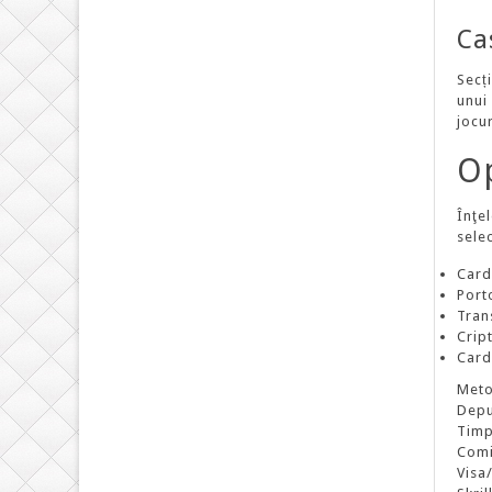
Ca
Secț
unui 
jocur
Op
Înţe
sele
Card
Porto
Tran
Crip
Card
Meto
Depu
Timp
Comi
Visa