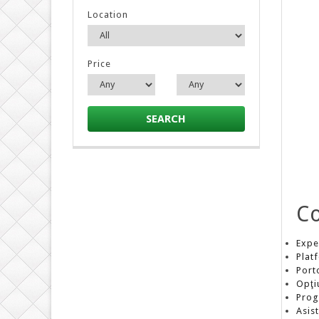
Location
Price
SEARCH
Co
Expe
Plat
Port
Opţiu
Prog
Asis