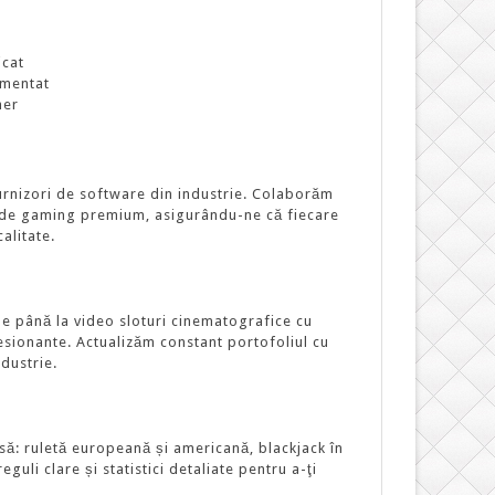
icat
mentat
ner
furnizori de software din industrie. Colaborăm
t de gaming premium, asigurându-ne că fiecare
alitate.
ole până la video sloturi cinematografice cu
sionante. Actualizăm constant portofoliul cu
ndustrie.
ă: ruletă europeană și americană, blackjack în
guli clare și statistici detaliate pentru a-ţi