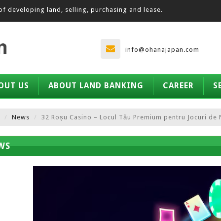
of developing land, selling, purchasing and lease.
info@ohanajapan.com
OUT US
ABOUT LAND BANKING
CAREER
S
News
32 Roșu Casino – Locul Tău Premium pentru Jocuri de 
WS