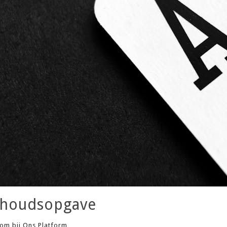
nhoudsopgave
om bij Ons Platform