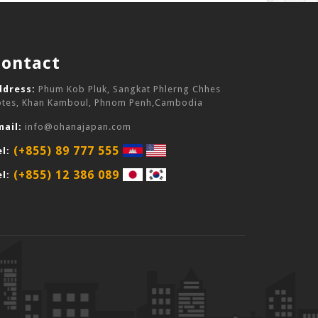
Contact
ddress:
Phum Kob Pluk, Sangkat Phlerng Chhes
otes, Khan Kamboul, Phnom Penh,Cambodia
mail:
info@ohanajapan.com
(+855) 89 777 555
l:
(+855) 12 386 089
l: