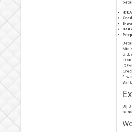
beta
iDEA
Cred
E-wa
Bank
Prep
Beta
Mini
Uitbe
Tran
iDEA
Cred
E-wa
Bank
Ex
Bij 
bonu
We