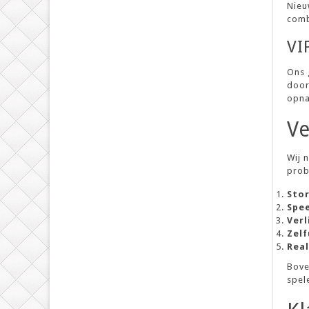
Nieu
comb
VI
Ons 
door
opna
Ve
Wij 
prob
Stor
Spee
Verl
Zelf
Real
Bove
spel