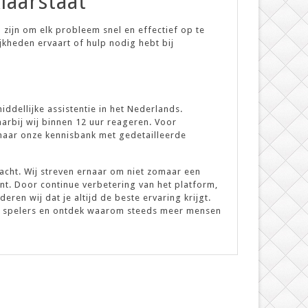
laarstaat
zijn om elk probleem snel en effectief op te
kheden ervaart of hulp nodig hebt bij
iddellijke assistentie in het Nederlands.
arbij wij binnen 12 uur reageren. Voor
naar onze kennisbank met gedetailleerde
cht. Wij streven ernaar om niet zomaar een
nt. Door continue verbetering van het platform,
ren wij dat je altijd de beste ervaring krijgt.
n spelers en ontdek waarom steeds meer mensen