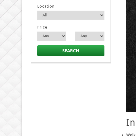
Location
Price
SEARCH
I
Welk