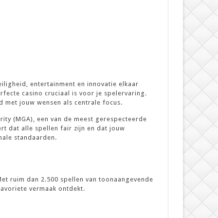
ligheid, entertainment en innovatie elkaar
ecte casino cruciaal is voor je spelervaring.
d met jouw wensen als centrale focus.
ority (MGA), een van de meest gerespecteerde
 dat alle spellen fair zijn en dat jouw
nale standaarden.
 Met ruim dan 2.500 spellen van toonaangevende
favoriete vermaak ontdekt.