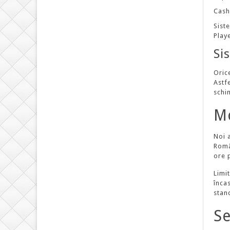
Cash
Sist
Play
Si
Oric
Astf
schim
Mo
Noi 
Româ
ore p
Limit
înca
stan
Se