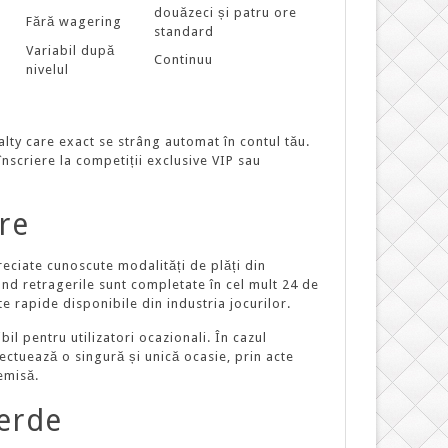
douăzeci și patru ore
Fără wagering
standard
Variabil după
Continuu
nivelul
lty care exact se strâng automat în contul tău.
nscriere la competiții exclusive VIP sau
re
eciate cunoscute modalități de plăți din
nd retragerile sunt completate în cel mult 24 de
e rapide disponibile din industria jocurilor.
il pentru utilizatori ocazionali. În cazul
fectuează o singură și unică ocasie, prin acte
emisă.
Verde