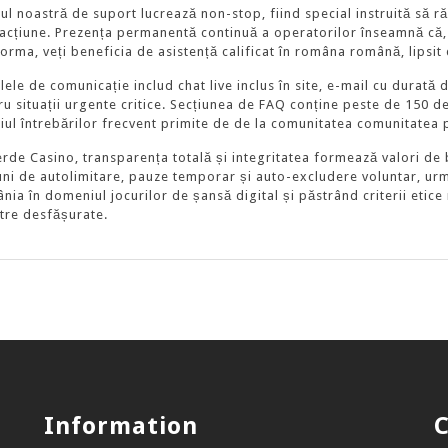
ul noastră de suport lucrează non-stop, fiind special instruită să r
racțiune. Prezența permanentă continuă a operatorilor înseamnă că, 
forma, veți beneficia de asistență calificat în româna română, lipsit
lele de comunicație includ chat live inclus în site, e-mail cu durată
ru situații urgente critice. Secțiunea de FAQ conține peste de 150 de
iul întrebărilor frecvent primite de de la comunitatea comunitatea 
erde Casino, transparența totală și integritatea formează valori d
uni de autolimitare, pauze temporar și auto-excludere voluntar, urm
nia în domeniul jocurilor de șansă digital și păstrând criterii etice
tre desfășurate.
Information