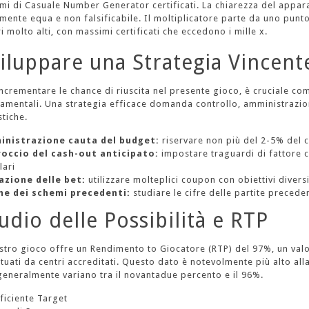
emi di Casuale Number Generator certificati. La chiarezza del appar
lmente equa e non falsificabile. Il moltiplicatore parte da uno punt
i molto alti, con massimi certificati che eccedono i mille x.
iluppare una Strategia Vincent
incrementare le chance di riuscita nel presente gioco, è cruciale 
amentali. Una strategia efficace domanda controllo, amministrazion
stiche.
nistrazione cauta del budget:
riservare non più del 2-5% del c
occio del cash-out anticipato:
impostare traguardi di fattore co
lari
azione delle bet:
utilizzare molteplici coupon con obiettivi divers
e dei schemi precedenti:
studiare le cifre delle partite preced
udio delle Possibilità e RTP
ostro gioco offre un Rendimento to Giocatore (RTP) del 97%, un valo
tuati da centri accreditati. Questo dato è notevolmente più alto alla
generalmente variano tra il novantadue percento e il 96%.
ficiente Target