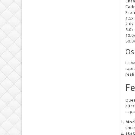
Chan
Cade
Prof
1.5x
2.0x
5.0x
10.0
50.0
Os
La v
rapi
reali
Fe
Ques
alter
capac
Mod
uma
Stat