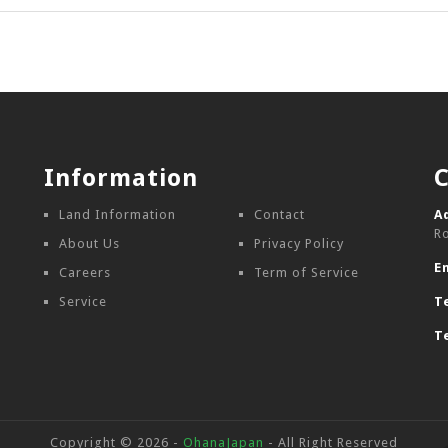
Information
Land Information
Contact
A
R
About Us
Privacy Policy
E
Careers
Term of Service
Service
Te
Te
Copyright © 2026 -
OhanaJapan
- All Right Reserved