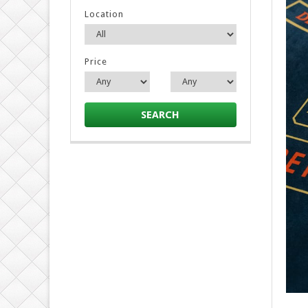
Location
Price
SEARCH