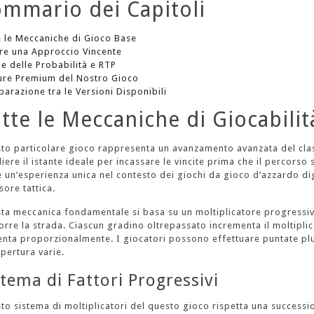
mmario dei Capitoli
e le Meccaniche di Gioco Base
re una Approccio Vincente
e delle Probabilità e RTP
ure Premium del Nostro Gioco
arazione tra le Versioni Disponibili
tte le Meccaniche di Giocabilit
to particolare gioco rappresenta un avanzamento avanzata del class
iere il istante ideale per incassare le vincite prima che il percorso
e un’esperienza unica nel contesto dei giochi da gioco d’azzardo dig
sore tattica.
ta meccanica fondamentale si basa su un moltiplicatore progressiv
rre la strada. Ciascun gradino oltrepassato incrementa il moltiplica
nta proporzionalmente. I giocatori possono effettuare puntate p
opertura varie.
stema di Fattori Progressivi
to sistema di moltiplicatori del questo gioco rispetta una successi