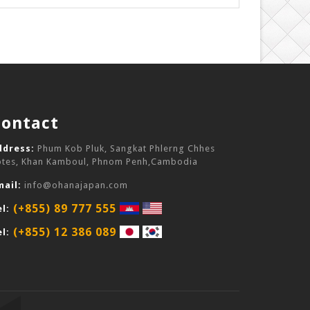
Contact
ddress:
Phum Kob Pluk, Sangkat Phlerng Chhes
otes, Khan Kamboul, Phnom Penh,Cambodia
mail:
info@ohanajapan.com
(+855) 89 777 555
l:
(+855) 12 386 089
l: