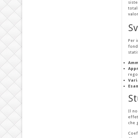
sist
tota
valor
Sv
Per 
fond
stati
Ammi
Appr
rego
Vari
Esam
St
Il n
effet
che 
Coef