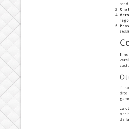
tend
Cha
Vers
rego
Prov
sess
Co
Il n
vers
cust
Ot
L’esp
dito
game
La o
per 
dall