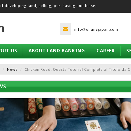
of developing land, selling, purchasing and lease.
info@ohanajapan.com
OUT US
ABOUT LAND BANKING
CAREER
S
News
Chicken Road: Questa Tutorial Completa al Titolo da C
WS