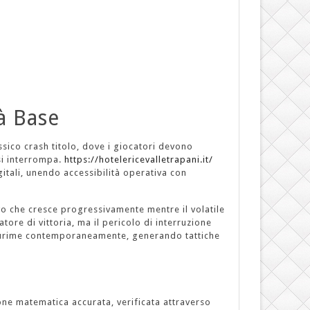
à Base
ico crash titolo, dove i giocatori devono
 si interrompa.
https://hotelericevalletrapani.it/
itali, unendo accessibilità operativa con
o che cresce progressivamente mentre il volatile
tore di vittoria, ma il pericolo di interruzione
lurime contemporaneamente, generando tattiche
one matematica accurata, verificata attraverso