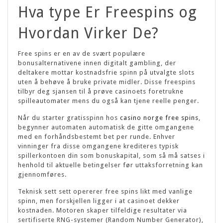
Hva type Er Freespins og
Hvordan Virker De?
Free spins er en av de svært populære
bonusalternativene innen digitalt gambling, der
deltakere mottar kostnadsfrie spinn på utvalgte slots
uten å behøve å bruke private midler. Disse freespins
tilbyr deg sjansen til å prøve casinoets foretrukne
spilleautomater mens du også kan tjene reelle penger.
Når du starter gratisspinn hos
casino norge free spins
,
begynner automaten automatisk de gitte omgangene
med en forhåndsbestemt bet per runde. Enhver
vinninger fra disse omgangene krediteres typisk
spillerkontoen din som bonuskapital, som så må satses i
henhold til aktuelle betingelser før uttaksforretning kan
gjennomføres.
Teknisk sett sett opererer free spins likt med vanlige
spinn, men forskjellen ligger i at casinoet dekker
kostnaden. Motoren skaper tilfeldige resultater via
sertifiserte RNG-systemer (Random Number Generator),