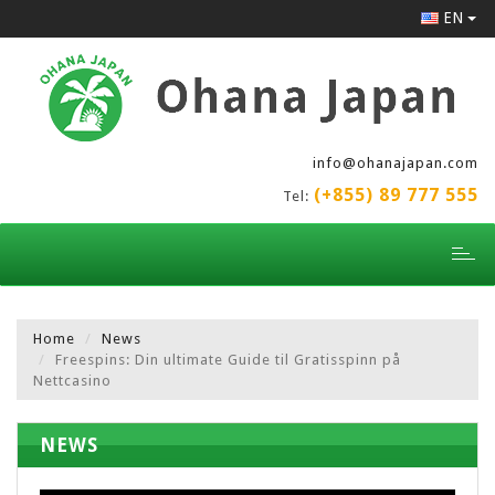
EN
info@ohanajapan.com
(+855) 89 777 555
Tel:
Toggl
naviga
Home
News
Freespins: Din ultimate Guide til Gratisspinn på
Nettcasino
NEWS