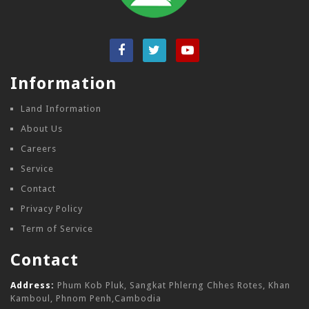
Information
Land Information
About Us
Careers
Service
Contact
Privacy Policy
Term of Service
Contact
Address:
Phum Kob Pluk, Sangkat Phlerng Chhes Rotes, Khan
Kamboul, Phnom Penh,Cambodia