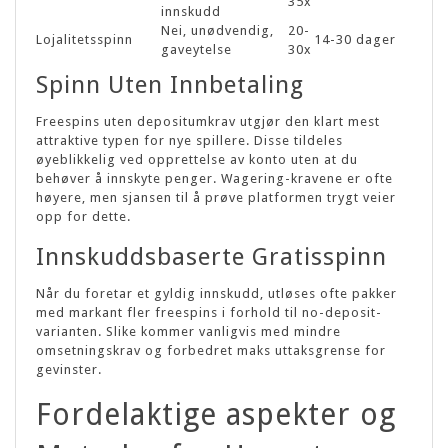
35x
innskudd
Nei, unødvendig,
20-
Lojalitetsspinn
14-30 dager
gaveytelse
30x
Spinn Uten Innbetaling
Freespins uten depositumkrav utgjør den klart mest
attraktive typen for nye spillere. Disse tildeles
øyeblikkelig ved opprettelse av konto uten at du
behøver å innskyte penger. Wagering-kravene er ofte
høyere, men sjansen til å prøve platformen trygt veier
opp for dette.
Innskuddsbaserte Gratisspinn
Når du foretar et gyldig innskudd, utløses ofte pakker
med markant fler freespins i forhold til no-deposit-
varianten. Slike kommer vanligvis med mindre
omsetningskrav og forbedret maks uttaksgrense for
gevinster.
Fordelaktige aspekter og