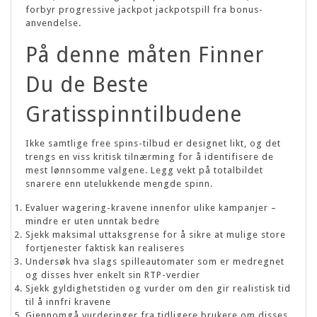
forbyr progressive jackpot jackpotspill fra bonus-
anvendelse.
På denne måten Finner
Du de Beste
Gratisspinntilbudene
Ikke samtlige free spins-tilbud er designet likt, og det
trengs en viss kritisk tilnærming for å identifisere de
mest lønnsomme valgene. Legg vekt på totalbildet
snarere enn utelukkende mengde spinn.
Evaluer wagering-kravene innenfor ulike kampanjer –
mindre er uten unntak bedre
Sjekk maksimal uttaksgrense for å sikre at mulige store
fortjenester faktisk kan realiseres
Undersøk hva slags spilleautomater som er medregnet
og disses hver enkelt sin RTP-verdier
Sjekk gyldighetstiden og vurder om den gir realistisk tid
til å innfri kravene
Gjennomgå vurderinger fra tidligere brukere om disses