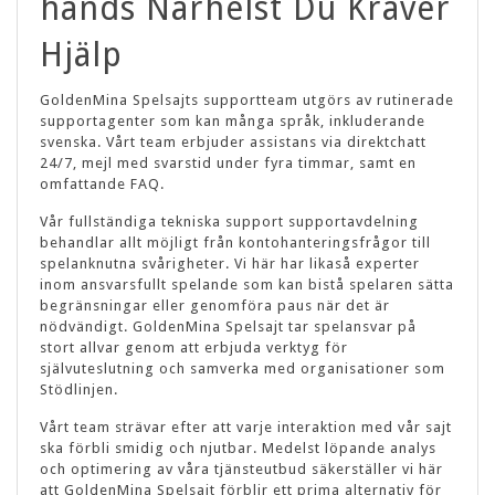
hands Närhelst Du Kräver
Hjälp
GoldenMina Spelsajts supportteam utgörs av rutinerade
supportagenter som kan många språk, inkluderande
svenska. Vårt team erbjuder assistans via direktchatt
24/7, mejl med svarstid under fyra timmar, samt en
omfattande FAQ.
Vår fullständiga tekniska support supportavdelning
behandlar allt möjligt från kontohanteringsfrågor till
spelanknutna svårigheter. Vi här har likaså experter
inom ansvarsfullt spelande som kan bistå spelaren sätta
begränsningar eller genomföra paus när det är
nödvändigt. GoldenMina Spelsajt tar spelansvar på
stort allvar genom att erbjuda verktyg för
självuteslutning och samverka med organisationer som
Stödlinjen.
Vårt team strävar efter att varje interaktion med vår sajt
ska förbli smidig och njutbar. Medelst löpande analys
och optimering av våra tjänsteutbud säkerställer vi här
att GoldenMina Spelsajt förblir ett prima alternativ för