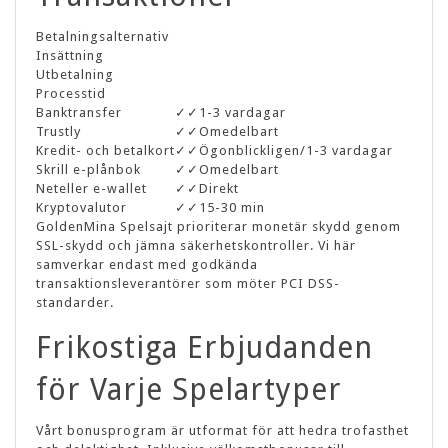
Betalningsalternativ
Insättning
Utbetalning
Processtid
Banktransfer
✓
✓
1-3 vardagar
Trustly
✓
✓
Omedelbart
Kredit- och betalkort
✓
✓
Ögonblickligen/1-3 vardagar
Skrill e-plånbok
✓
✓
Omedelbart
Neteller e-wallet
✓
✓
Direkt
Kryptovalutor
✓
✓
15-30 min
GoldenMina Spelsajt prioriterar monetär skydd genom
SSL-skydd och jämna säkerhetskontroller. Vi här
samverkar endast med godkända
transaktionsleverantörer som möter PCI DSS-
standarder.
Frikostiga Erbjudanden
för Varje Spelartyper
Vårt bonusprogram är utformat för att hedra trofasthet