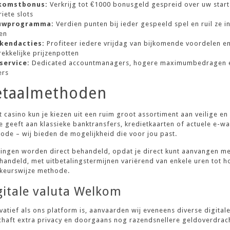
komstbonus:
Verkrijg tot €1000 bonusgeld gespreid over uw start 
iete slots
uwprogramma:
Verdien punten bij ieder gespeeld spel en ruil ze i
zen
kendacties:
Profiteer iedere vrijdag van bijkomende voordelen e
rekkelijke prijzenpotten
service:
Dedicated accountmanagers, hogere maximumbedragen en 
ers
etaalmethoden
it casino kun je kiezen uit een ruim groot assortiment aan veilige 
e geeft aan klassieke banktransfers, kredietkaarten of actuele e-wa
ode – wij bieden de mogelijkheid die voor jou past.
tingen worden direct behandeld, opdat je direct kunt aanvangen 
handeld, met uitbetalingstermijnen variërend van enkele uren tot h
keurswijze methode.
gitale valuta Welkom
vatief als ons platform is, aanvaarden wij eveneens diverse digita
chaft extra privacy en doorgaans nog razendsnellere geldoverdrac