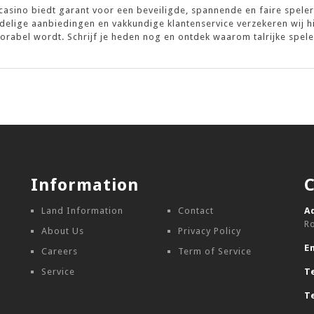
casino biedt garant voor een beveiligde, spannende en faire speler
delige aanbiedingen en vakkundige klantenservice verzekeren wij h
rabel wordt. Schrijf je heden nog en ontdek waarom talrijke spel
Information
Land Information
Contact
A
R
About Us
Privacy Policy
E
Careers
Term of Service
Service
Te
Te