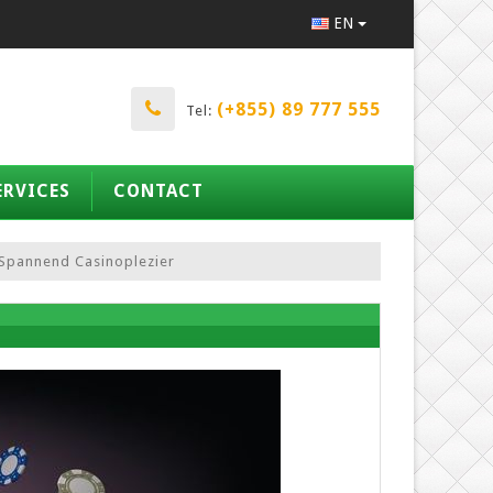
EN
(+855) 89 777 555
Tel:
ERVICES
CONTACT
r Spannend Casinoplezier