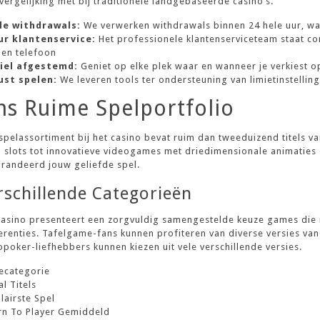
 vergelijking met bij traditionele landgebaseerde casino’s.
le withdrawals:
We verwerken withdrawals binnen 24 hele uur, waar
ur klantenservice:
Het professionele klantenserviceteam staat con
 en telefoon
iel afgestemd:
Geniet op elke plek waar en wanneer je verkiest 
st spelen:
We leveren tools ter ondersteuning van limietinstellin
s Ruime Spelportfolio
spelassortiment bij het casino bevat ruim dan tweeduizend titels 
o slots tot innovatieve videogames met driedimensionale animaties e
randeerd jouw geliefde spel.
rschillende Categorieën
casino presenteert een zorgvuldig samengestelde keuze games die 
erenties. Tafelgame-fans kunnen profiteren van diverse versies van 2
opoker-liefhebbers kunnen kiezen uit vele verschillende versies.
categorie
l Titels
lairste Spel
rn To Player Gemiddeld