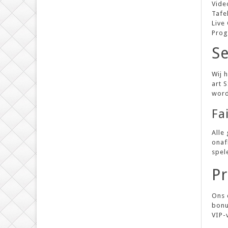
Vide
Tafe
Live
Prog
Se
Wij 
art 
word
Fa
Alle
onaf
spel
Pr
Ons 
bonu
VIP-