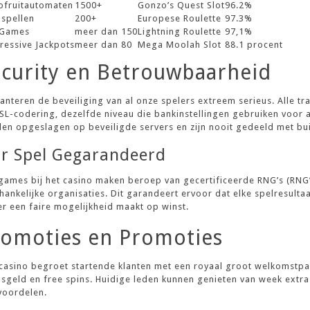
ofruitautomaten
1500+
Gonzo’s Quest Slot
96.2%
lspellen
200+
Europese Roulette
97.3%
 Games
meer dan 150
Lightning Roulette
97,1%
ressive Jackpots
meer dan 80
Mega Moolah Slot
88.1 procent
curity en Betrouwbaarheid
hanteren de beveiliging van al onze spelers extreem serieus. Alle 
SSL-codering, dezelfde niveau die bankinstellingen gebruiken voor a
en opgeslagen op beveiligde servers en zijn nooit gedeeld met bu
ir Spel Gegarandeerd
 games bij het casino maken beroep van gecertificeerde RNG’s (RNG
hankelijke organisaties. Dit garandeert ervoor dat elke spelresultaat
er een faire mogelijkheid maakt op winst.
omoties en Promoties
casino begroet startende klanten met een royaal groot welkomstpak
sgeld en free spins. Huidige leden kunnen genieten van week extra
voordelen.