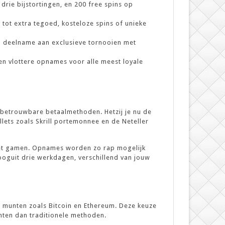
drie bijstortingen, en 200 free spins op
n tot extra tegoed, kosteloze spins of unieke
n deelname aan exclusieve tornooien met
vlottere opnames voor alle meest loyale
en betrouwbare betaalmethoden. Hetzij je nu de
llets zoals Skrill portemonnee en de Neteller
met gamen. Opnames worden zo rap mogelijk
ooguit drie werkdagen, verschillend van jouw
le munten zoals Bitcoin en Ethereum. Deze keuze
hten dan traditionele methoden.