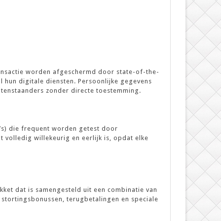
transactie worden afgeschermd door state-of-the-
l hun digitale diensten. Persoonlijke gegevens
itenstaanders zonder directe toestemming.
’s) die frequent worden getest door
 volledig willekeurig en eerlijk is, opdat elke
ket dat is samengesteld uit een combinatie van
 stortingsbonussen, terugbetalingen en speciale