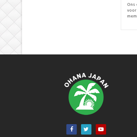
Ons 
voor
memo