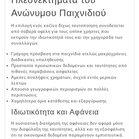
Ανώνυμου Παιχνιδιού
Η επιλογή ενός καζίνο δίχως ταυτοποίηση συνοδεύεται
από σοβαρά οφέλη για τους online χρήστες που
εκτιμούν την ιδιωτικότητά τους και την γρηγοράδα των
συναλλαγών.
Γρήγορη πρόσβαση στα παιχνίδια ατελώς μακροχρόνιες
διαδικασίες επαλήθευσης
Προστασία προσωπικών δεδομένων και ταυτότητας από
πιθανές παραβιάσεις ασφαλείας
Άμεσες αναλήψεις χρημάτων, συχνά εντός μερικών
λεπτών
Απουσία γεωγραφικών περιορισμών σε πολλές
περιπτώσεις
Χαμηλότερα όρια κατάθεσης και εξαργύρωσης
Ιδιωτικότητα και Αφάνεια
Η ουσιαστική διατήρηση της αφάνειας δεν αφορά μόνο
την διαφύλαξη της ταυτότητας, αλλά και τη εξασφάλιση
ότι τα οικονομικά δεδομένα παραμένουν εμπιστευτικά.