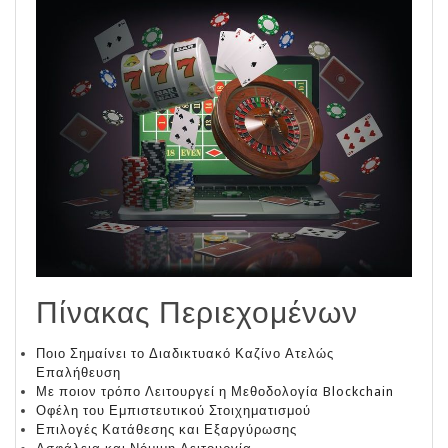
Πίνακας Περιεχομένων
Ποιο Σημαίνει το Διαδικτυακό Καζίνο Ατελώς
Επαλήθευση
Με ποιον τρόπο Λειτουργεί η Μεθοδολογία Blockchain
Οφέλη του Εμπιστευτικού Στοιχηματισμού
Επιλογές Κατάθεσης και Εξαργύρωσης