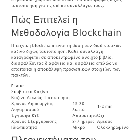
ταυτοποίηση για τις online συναλλαγές τους.
Πώς Επιτελεί η
Μεθοδολογία Blockchain
Η τεχνική blockchain είναι τη βάση των διαδικτυακών
καζίνο δίχως ταυτοποίηση. Κάθε συναλλαγή
καταγράφεται σε αποκεντρωμένο ανοιχτό βιβλίο,
διασφαλίζοντας διαφάνεια και ασφάλεια ατελώς να
απαιτείται η αποκάλυψη προσωπικών στοιχείων των
παικτών.
Feature
Συμβατικό Καζίνο
Καζίνο Ατελώς Πιστοποίηση
Χρόνος Δημιουργίας
15-30
1-2 min
Λογαριασμού
λεπτά
Έγγραφα KYC
Απαραίτητα
Όχι
Χρόνος Εξαργύρωσης
3-7 ημέρες
Άμεσος
Ιδιωτικότητα
Μικρό
Ολοκληρωμένο
Πλεονεκτήματα του