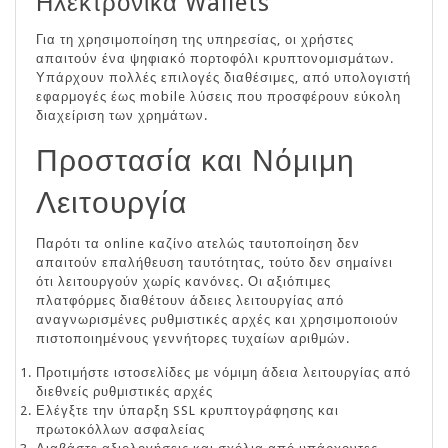
Ηλεκτρονικά Wallets
Για τη χρησιμοποίηση της υπηρεσίας, οι χρήστες
απαιτούν ένα ψηφιακό πορτοφόλι κρυπτονομισμάτων.
Υπάρχουν πολλές επιλογές διαθέσιμες, από υπολογιστή
εφαρμογές έως mobile λύσεις που προσφέρουν εύκολη
διαχείριση των χρημάτων.
Προστασία και Νόμιμη
Λειτουργία
Παρότι τα online καζίνο ατελώς ταυτοποίηση δεν
απαιτούν επαλήθευση ταυτότητας, τούτο δεν σημαίνει
ότι λειτουργούν χωρίς κανόνες. Οι αξιόπιμες
πλατφόρμες διαθέτουν άδειες λειτουργίας από
αναγνωρισμένες ρυθμιστικές αρχές και χρησιμοποιούν
πιστοποιημένους γεννήτορες τυχαίων αριθμών.
Προτιμήστε ιστοσελίδες με νόμιμη άδεια λειτουργίας από
διεθνείς ρυθμιστικές αρχές
Ελέγξτε την ύπαρξη SSL κρυπτογράφησης και
πρωτοκόλλων ασφαλείας