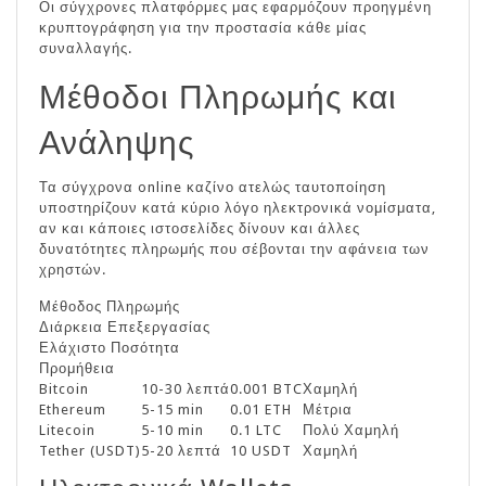
Οι σύγχρονες πλατφόρμες μας εφαρμόζουν προηγμένη
κρυπτογράφηση για την προστασία κάθε μίας
συναλλαγής.
Μέθοδοι Πληρωμής και
Ανάληψης
Τα σύγχρονα online καζίνο ατελώς ταυτοποίηση
υποστηρίζουν κατά κύριο λόγο ηλεκτρονικά νομίσματα,
αν και κάποιες ιστοσελίδες δίνουν και άλλες
δυνατότητες πληρωμής που σέβονται την αφάνεια των
χρηστών.
Μέθοδος Πληρωμής
Διάρκεια Επεξεργασίας
Ελάχιστο Ποσότητα
Προμήθεια
Bitcoin
10-30 λεπτά
0.001 BTC
Χαμηλή
Ethereum
5-15 min
0.01 ETH
Μέτρια
Litecoin
5-10 min
0.1 LTC
Πολύ Χαμηλή
Tether (USDT)
5-20 λεπτά
10 USDT
Χαμηλή