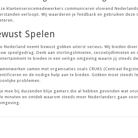
nze klantenservicemedewerkers communiceren vloeiend Nederlands
erstanden verloopt. Wij waarderen je feedback en gebruiken deze 
eteren.
wust Spelen
ro Nederland neemt bewust gokken uiterst serieus. Wij bieden diver
 uw speelgedrag. Denk aan stortingslimieten, sessietijdlimieten en d
ntertainment te bieden in een veilige omgeving waarin jij steeds d
samenwerken samen met organisaties zoals CRUKS (Centraal Register
dentificeren en de nodige hulp aan te bieden. Gokken moet steeds leu
oonlijke problemen.
je mee bij duizenden blije gamers die al hebben gevonden wat onze 
le minuten en ontdek waarom steeds meer Nederlanders gaan voor
omgeving.