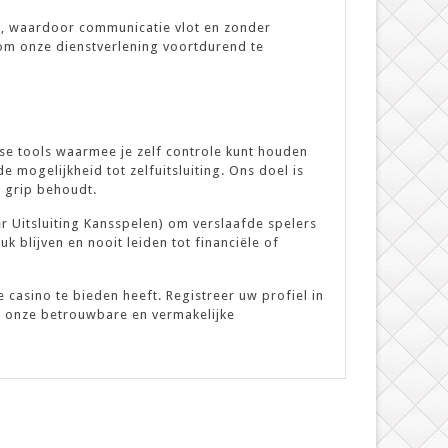
, waardoor communicatie vlot en zonder
om onze dienstverlening voortdurend te
se tools waarmee je zelf controle kunt houden
e mogelijkheid tot zelfuitsluiting. Ons doel is
e grip behoudt.
 Uitsluiting Kansspelen) om verslaafde spelers
k blijven en nooit leiden tot financiële of
casino te bieden heeft. Registreer uw profiel in
 onze betrouwbare en vermakelijke