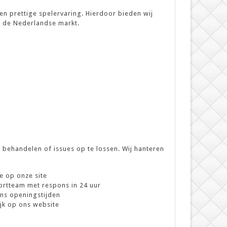
een prettige spelervaring. Hierdoor bieden wij
p de Nederlandse markt.
 behandelen of issues op te lossen. Wij hanteren
e op onze site
rtteam met respons in 24 uur
ens openingstijden
jk op ons website