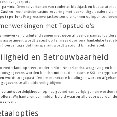
ressieve jackpots
elgames:
Diverse varianten van roulette, blackjack en baccarat met 
 Casino:
Authentieke casino-ervaring met deskundige dealers via 
potspellen:
Progressieve jackpotten die kunnen oplopen tot lev
menwerkingen met Topstudio’s
amenwerken uitsluitend samen met gecertificeerde gameproviders di
ns assortiment wordt getest op fairness door onafhankelijke testlabo
er) percentage dat transparant wordt getoond bij ieder spel.
iligheid en Betrouwbaarheid
ro Nederland opereert onder strikte Nederlandse wetgeving en besch
oonsgegevens worden beschermd met de nieuwste SSL-encryptietec
en wordt toegepast. Iedere monetaire betalingen worden afgehand
gegevens te alle tijde veilig blijven.
 verantwoordelijkheden op het gebied van eerlijk gamen worden re
rollers. Wij hanteren een helder beleid waarbij alle voorwaarden
waarden.
taalopties