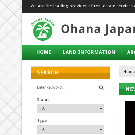
We are the leading provider of real estate services 
HOME
LAND INFORMATION
AB
Home
SEARCH
NE
Status
Type