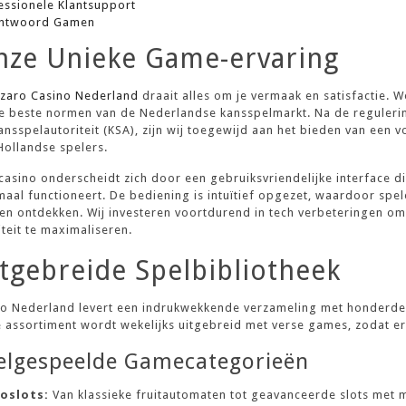
essionele Klantsupport
ntwoord Gamen
ze Unieke Game-ervaring
izaro Casino Nederland
draait alles om je vermaak en satisfactie. 
de beste normen van de Nederlandse kansspelmarkt. Na de reguleri
ansspelautoriteit (KSA), zijn wij toegewijd aan het bieden van een v
 Hollandse spelers.
casino onderscheidt zich door een gebruiksvriendelijke interface 
maal functioneert. De bediening is intuïtief opgezet, waardoor spe
en ontdekken. Wij investeren voortdurend in tech verbeteringen om 
iteit te maximaliseren.
tgebreide Spelbibliotheek
ro Nederland levert een indrukwekkende verzameling met honder
 assortiment wordt wekelijks uitgebreid met verse games, zodat er a
elgespeelde Gamecategorieën
oslots:
Van klassieke fruitautomaten tot geavanceerde slots met 