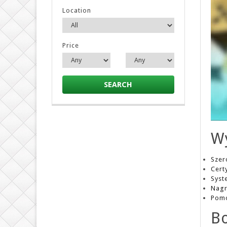
Location
Price
SEARCH
Wy
Szer
Cert
Syst
Nagr
Pomo
Bo