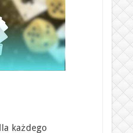
dla każdego