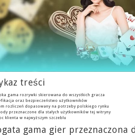
kaz treści
oka gama rozrywki skierowana do wszystkich gracza
yfikacja oraz bezpieczeństwo użytkowników
em rozliczeń dopasowany na potrzeby polskiego rynku
ody przeznaczone dla stałych użytkowników tej witryny
c klienta w najwyższym szczeblu
gata gama gier przeznaczona 