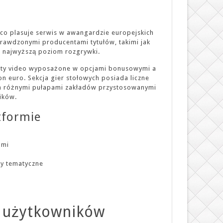
 co plasuje serwis w awangardzie europejskich
rawdzonymi producentami tytułów, takimi jak
c najwyższą poziom rozgrywki.
aty video wyposażone w opcjami bonusowymi a
on euro. Sekcja gier stołowych posiada liczne
cych różnymi pułapami zakładów przystosowanymi
ików.
tformie
ami
ny tematyczne
o użytkowników