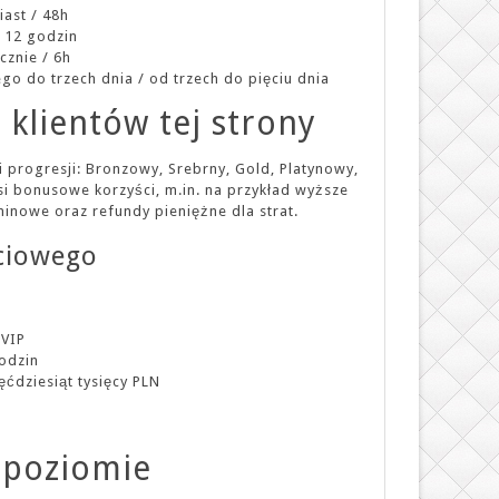
ast / 48h
/ 12 godzin
cznie / 6h
go do trzech dnia / od trzech do pięciu dnia
 klientów tej strony
 progresji: Bronzowy, Srebrny, Gold, Platynowy,
i bonusowe korzyści, m.in. na przykład wyższe
inowe oraz refundy pieniężne dla strat.
ciowego
 VIP
odzin
ćdziesiąt tysięcy PLN
 poziomie