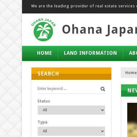
We are the leading provider of real estate services 
HOME
LAND INFORMATION
AB
Home
SEARCH
NE
Status
Type