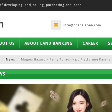
of developing land, selling, purchasing and lease.
info@ohanajapan.com
OUT US
ABOUT LAND BANKING
CAREER
S
News
Magius Hazard – Pełny Poradnik po Platformie Kasyna
WS