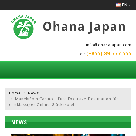
EN
info@ohanajapan.com
(+855) 89 777 555
Tel:
Toggl
naviga
Home
News
ManekiSpin Casino – Eure Exklusive-Destination für
erstklassiges Online-Glücksspiel
NEWS