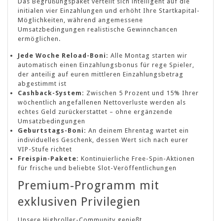
Das Begrüßungspaket verteilt sich intelligent auf die
initialen vier Einzahlungen und erhöht Ihre Startkapital-
Möglichkeiten, während angemessene
Umsatzbedingungen realistische Gewinnchancen
ermöglichen.
Jede Woche Reload-Boni:
Alle Montag starten wir
automatisch einen Einzahlungsbonus für rege Spieler,
der anteilig auf euren mittleren Einzahlungsbetrag
abgestimmt ist
Cashback-System:
Zwischen 5 Prozent und 15% Ihrer
wöchentlich angefallenen Nettoverluste werden als
echtes Geld zurückerstattet – ohne ergänzende
Umsatzbedingungen
Geburtstags-Boni:
An deinem Ehrentag wartet ein
individuelles Geschenk, dessen Wert sich nach eurer
VIP-Stufe richtet
Freispin-Pakete:
Kontinuierliche Free-Spin-Aktionen
für frische und beliebte Slot-Veröffentlichungen
Premium-Programm mit
exklusiven Privilegien
Unsere Highroller-Community genießt