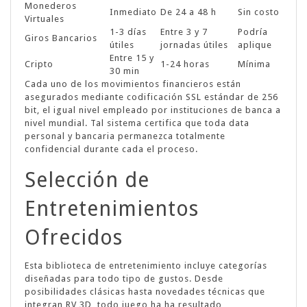
Monederos
Inmediato
De 24 a 48 h
Sin costo
Virtuales
1-3 días
Entre 3 y 7
Podría
Giros Bancarios
útiles
jornadas útiles
aplique
Entre 15 y
Cripto
1-24 horas
Mínima
30 min
Cada uno de los movimientos financieros están
asegurados mediante codificación SSL estándar de 256
bit, el igual nivel empleado por instituciones de banca a
nivel mundial. Tal sistema certifica que toda data
personal y bancaria permanezca totalmente
confidencial durante cada el proceso.
Selección de
Entretenimientos
Ofrecidos
Esta biblioteca de entretenimiento incluye categorías
diseñadas para todo tipo de gustos. Desde
posibilidades clásicas hasta novedades técnicas que
integran RV 3D, todo juego ha ha resultado