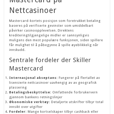
Nettcasinoer
Mastercard-kortets posisjon som foretrukket betaling
baseres på verifiserte gevinster som umiddelbart
påvirker casinoopplevelsen. Direktens
krediteringtilgjengelige midler er sannsynligvis
muligens den mest populære funksjonen, siden spillere
får mulighet til å påbegynne å spille øyeblikkelig når
innskudd.
Sentrale fordeler der Skiller
Mastercard
Internasjonal akseptans:
Fungerer på flertallet av
lisensierte nettcasinoer uavhengig av av geografisk
plassering
Betalingsbeskyttelse:
Omfattende forbrukervern
gjennom bankens retningslinjer
Økonomiske verktøy:
Detaljerte utskrifter tilbyr total
innsikt over utgifter
Fordeler:
Mange kortselskaper tilbyr cashback eller