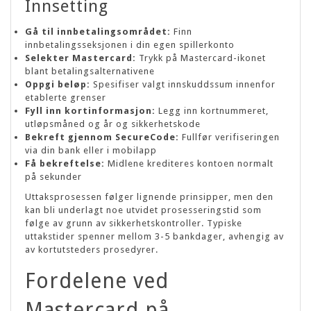
Innsetting
Gå til innbetalingsområdet:
Finn
innbetalingsseksjonen i din egen spillerkonto
Selekter Mastercard:
Trykk på Mastercard-ikonet
blant betalingsalternativene
Oppgi beløp:
Spesifiser valgt innskuddssum innenfor
etablerte grenser
Fyll inn kortinformasjon:
Legg inn kortnummeret,
utløpsmåned og år og sikkerhetskode
Bekreft gjennom SecureCode:
Fullfør verifiseringen
via din bank eller i mobilapp
Få bekreftelse:
Midlene krediteres kontoen normalt
på sekunder
Uttaksprosessen følger lignende prinsipper, men den
kan bli underlagt noe utvidet prosesseringstid som
følge av grunn av sikkerhetskontroller. Typiske
uttakstider spenner mellom 3-5 bankdager, avhengig av
av kortutsteders prosedyrer.
Fordelene ved
Mastercard på