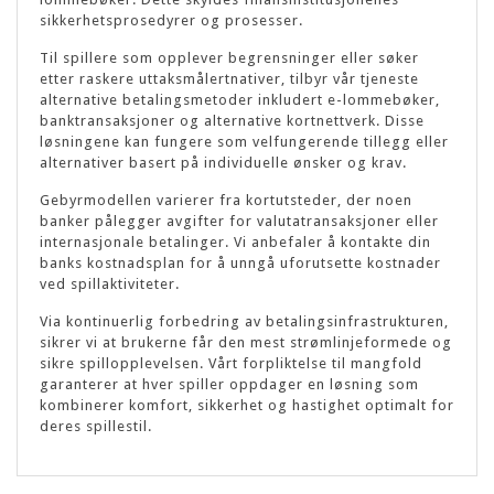
sikkerhetsprosedyrer og prosesser.
Til spillere som opplever begrensninger eller søker
etter raskere uttaksmålertnativer, tilbyr vår tjeneste
alternative betalingsmetoder inkludert e-lommebøker,
banktransaksjoner og alternative kortnettverk. Disse
løsningene kan fungere som velfungerende tillegg eller
alternativer basert på individuelle ønsker og krav.
Gebyrmodellen varierer fra kortutsteder, der noen
banker pålegger avgifter for valutatransaksjoner eller
internasjonale betalinger. Vi anbefaler å kontakte din
banks kostnadsplan for å unngå uforutsette kostnader
ved spillaktiviteter.
Via kontinuerlig forbedring av betalingsinfrastrukturen,
sikrer vi at brukerne får den mest strømlinjeformede og
sikre spillopplevelsen. Vårt forpliktelse til mangfold
garanterer at hver spiller oppdager en løsning som
kombinerer komfort, sikkerhet og hastighet optimalt for
deres spillestil.