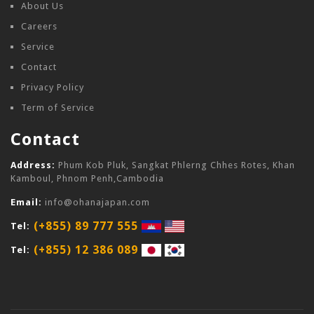
About Us
Careers
Service
Contact
Privacy Policy
Term of Service
Contact
Address:
Phum Kob Pluk, Sangkat Phlerng Chhes Rotes, Khan
Kamboul, Phnom Penh,Cambodia
Email:
info@ohanajapan.com
(+855) 89 777 555
Tel:
(+855) 12 386 089
Tel: