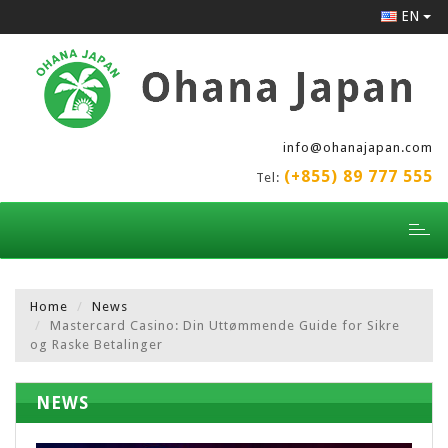
EN
info@ohanajapan.com
(+855) 89 777 555
Tel:
Toggl
naviga
Home
News
Mastercard Casino: Din Uttømmende Guide for Sikre
og Raske Betalinger
NEWS