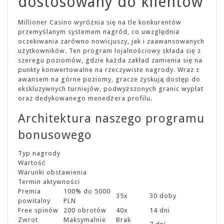
dostosowany do klientów
Millioner Casino wyróżnia się na tle konkurentów
przemyślanym systemem nagród, co uwzględnia
oczekiwania zarówno nowicjuszy, jak i zaawansowanych
użytkowników. Ten program lojalnościowy składa się z
szeregu poziomów, gdzie każda zakład zamienia się na
punkty konwertowalne na rzeczywiste nagrody. Wraz z
awansem na górne poziomy, gracze zyskują dostęp do
ekskluzywnych turniejów, podwyższonych granic wypłat
oraz dedykowanego menedżera profilu.
Architektura naszego programu
bonusowego
Typ nagrody
Wartość
Warunki obstawienia
Termin aktywności
Premia
100% do 5000
35x
30 doby
powitalny
PLN
Free spinów
200 obrotów
40x
14 dni
Zwrot
Maksymalnie
Brak