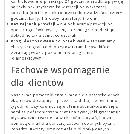
kontrolowane w przeciągu 24 godzin, a środki wpływają
na rachunek użytkownika w relacji od wskazanej
sposobu (portfele elektroniczne: do dwadzieścia cztery
godziny, karty: 1-3 doby, transfery: 2-5 dni)
Bez tajnych prowizji
– nie pobieramy prowizji od
operacji gotówkowych, dzięki czemu gracze dostają
dokładnie takie sumy, co uzyskali
Progi dostosowane do oczekiwań
– zapewniamy
elastyczne granice depozytów i transferów, które
wzrastają wraz z poziomem w programie
lojalnościowym
Fachowe wspomaganie
dla klientów
Nasz skład pomocy klienta składa się z przeszkolonych
ekspertów dostępnych przez całą dobę, siedem dni w
tygodniu. Użytkownicy są w stanie skontaktować się z
nami za pośrednictwem chatu na żywo, jaki gwarantuje
błyskawiczne reakcje na większość zapytań, lub za
pomocą e-mail dla bardziej zaawansowanych pytań.
Ponadto utworzyliśmy rozległą bibliotekę danych