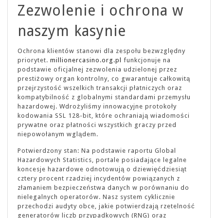
Zezwolenie i ochrona w
naszym kasynie
Ochrona klientów stanowi dla zespołu bezwzględny
priorytet.
millionercasino.org.pl
funkcjonuje na
podstawie oficjalnej zezwolenia udzielonej przez
prestiżowy organ kontrolny, co gwarantuje całkowitą
przejrzystość wszelkich transakcji płatniczych oraz
kompatybilność z globalnymi standardami przemysłu
hazardowej. Wdrożyliśmy innowacyjne protokoły
kodowania SSL 128-bit, które ochraniają wiadomości
prywatne oraz płatności wszystkich graczy przed
niepowołanym wglądem.
Potwierdzony stan: Na podstawie raportu Global
Hazardowych Statistics, portale posiadające legalne
koncesje hazardowe odnotowują o dziewięćdziesiąt
cztery procent rzadziej incydentów powiązanych z
złamaniem bezpieczeństwa danych w porównaniu do
nielegalnych operatorów. Nasz system cyklicznie
przechodzi audyty obce, jakie potwierdzają rzetelność
generatorów liczb przypadkowych (RNG) oraz