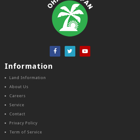
Information
Land Information
About Us
Careers
Service
Contact
Privacy Policy
Term of Service