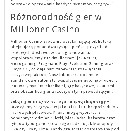
poprawne operowanie każdych systemów rozgrywki.
Różnorodność gier w
Millioner Casino
Millioner Casino zapewnia oszałamiającą bibliotekę
obejmującą ponad dwa tysiące pięćset pozycji od
czołowych dostawców oprogramowania.
Współpracujemy z takimi liderami jak NetEnt,
Microgaming, Pragmatic Play, Evolution Gaming oraz
Play’n GO, co daje nam zapewniać rozwiązania
szczytowej jakości. Nasz biblioteka obejmuje
standardowe automaty, współczesne automaty video z
innowacyjnymi mechanikami, gry kasynowe, z kartami
oraz obszar live gier z rzeczywistymi prowadzącymi.
Sekcja gier na żywo wymaga na specjalną uwagę –
przesyłamy rozgrywki w jakości Full HD bezpośrednio z
fachowych placówek. Klienci mogą wybierać z
odmiennych odmian ruletki, blackjacka, bakarata oraz
tytułów typu game show, tego rodzaju jak Monopoly
Live czy Crazy Time. Każdy gra został dostosowany pod