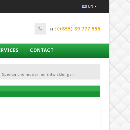
EN
(+855) 89 777 555
Tel:
ERVICES
CONTACT
en Spielen und modernen Entwicklungen