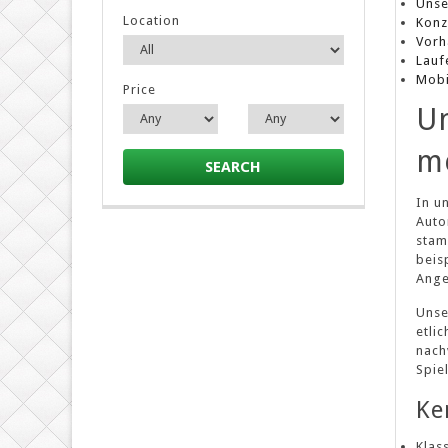
Unse
Location
Konz
Vorh
Lauf
Mobi
Price
Un
me
SEARCH
In u
Auto
stam
beis
Ange
Unse
etli
nach
Spie
Ke
Klas