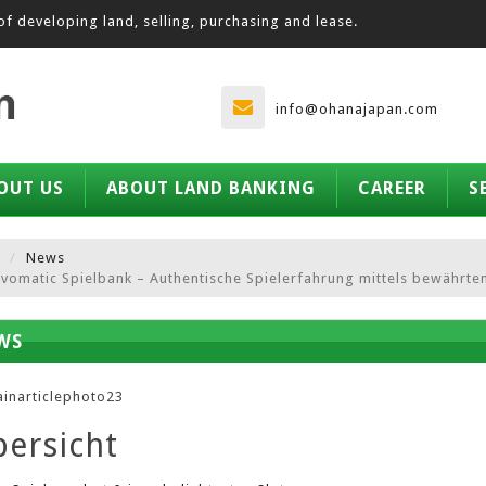
of developing land, selling, purchasing and lease.
info@ohanajapan.com
OUT US
ABOUT LAND BANKING
CAREER
S
News
vomatic Spielbank – Authentische Spielerfahrung mittels bewährt
WS
ersicht