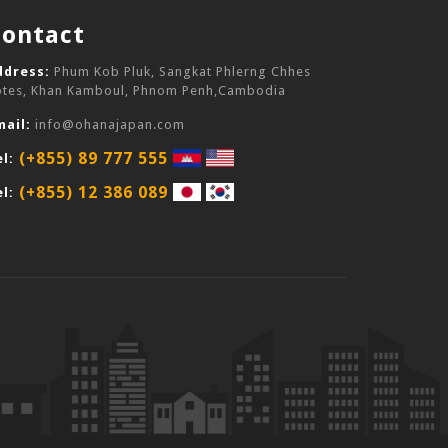
Contact
ddress:
Phum Kob Pluk, Sangkat Phlerng Chhes
otes, Khan Kamboul, Phnom Penh,Cambodia
mail:
info@ohanajapan.com
(+855) 89 777 555
l:
(+855) 12 386 089
l: