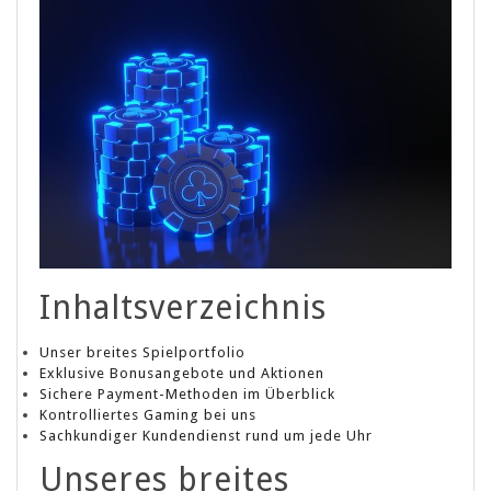
Inhaltsverzeichnis
Unser breites Spielportfolio
Exklusive Bonusangebote und Aktionen
Sichere Payment-Methoden im Überblick
Kontrolliertes Gaming bei uns
Sachkundiger Kundendienst rund um jede Uhr
Unseres breites