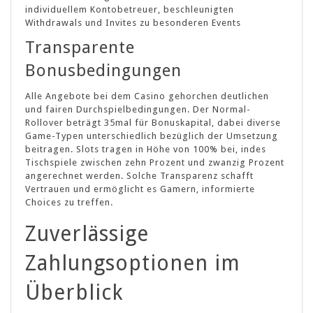
individuellem Kontobetreuer, beschleunigten
Withdrawals und Invites zu besonderen Events
Transparente
Bonusbedingungen
Alle Angebote bei dem Casino gehorchen deutlichen
und fairen Durchspielbedingungen. Der Normal-
Rollover beträgt 35mal für Bonuskapital, dabei diverse
Game-Typen unterschiedlich bezüglich der Umsetzung
beitragen. Slots tragen in Höhe von 100% bei, indes
Tischspiele zwischen zehn Prozent und zwanzig Prozent
angerechnet werden. Solche Transparenz schafft
Vertrauen und ermöglicht es Gamern, informierte
Choices zu treffen.
Zuverlässige
Zahlungsoptionen im
Überblick