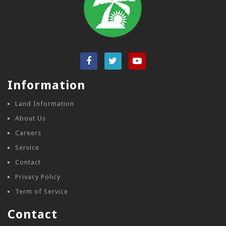
Information
Land Information
About Us
Careers
Service
Contact
Privacy Policy
Term of Service
Contact