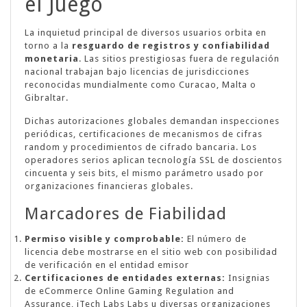
el Juego
La inquietud principal de diversos usuarios orbita en
torno a la
resguardo de registros y confiabilidad
monetaria
. Las sitios prestigiosas fuera de regulación
nacional trabajan bajo licencias de jurisdicciones
reconocidas mundialmente como Curacao, Malta o
Gibraltar.
Dichas autorizaciones globales demandan inspecciones
periódicas, certificaciones de mecanismos de cifras
random y procedimientos de cifrado bancaria. Los
operadores serios aplican tecnología SSL de doscientos
cincuenta y seis bits, el mismo parámetro usado por
organizaciones financieras globales.
Marcadores de Fiabilidad
Permiso visible y comprobable:
El número de
licencia debe mostrarse en el sitio web con posibilidad
de verificación en el entidad emisor
Certificaciones de entidades externas:
Insignias
de eCommerce Online Gaming Regulation and
Assurance, iTech Labs Labs u diversas organizaciones