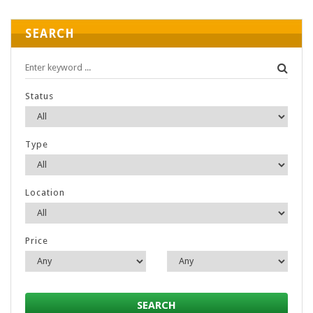
SEARCH
Status
Type
Location
Price
SEARCH