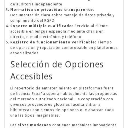
de auditoría independiente
Normativa de privacidad transparente:
Documentación clara sobre manejo de datos privada y
cumplimiento del RGPD
Soporte múltiple cualificado:
Servicio al cliente
accesible en lengua española mediante charla en
directo, e-mail electrónico y teléfono
Registro de funcionamiento verificable:
Tiempo
de operación y reputación comprobable en plataformas
especializados
Selección de Opciones
Accesibles
El repertorio de entretenimiento en plataformas fuera
de licencia España supera habitualmente las propuestas
del mercado autorizado nacional. La cooperación con
diversos proveedores globales faculta entrar a
bibliotecas con cientos de opciones que abarcan cada
una las tipos imaginables.
Las
slots modernas
contienen mecánicas innovadoras