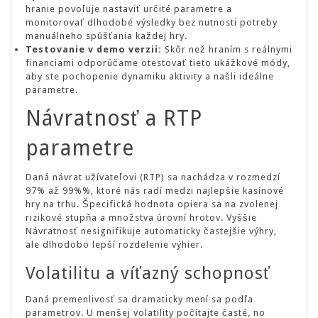
hranie povoľuje nastaviť určité parametre a
monitorovať dlhodobé výsledky bez nutnosti potreby
manuálneho spúšťania každej hry.
Testovanie v demo verzii:
Skôr než hraním s reálnymi
financiami odporúčame otestovať tieto ukážkové módy,
aby ste pochopenie dynamiku aktivity a našli ideálne
parametre.
Návratnosť a RTP
parametre
Daná návrat užívateľovi (RTP) sa nachádza v rozmedzí
97% až 99%%, ktoré nás radí medzi najlepšie kasínové
hry na trhu. Špecifická hodnota opiera sa na zvolenej
rizikové stupňa a množstva úrovní hrotov. Vyššie
Návratnosť nesignifikuje automaticky častejšie výhry,
ale dlhodobo lepší rozdelenie výhier.
Volatilitu a víťazný schopnosť
Daná premenlivosť sa dramaticky mení sa podľa
parametrov. U menšej volatility počítajte časté, no