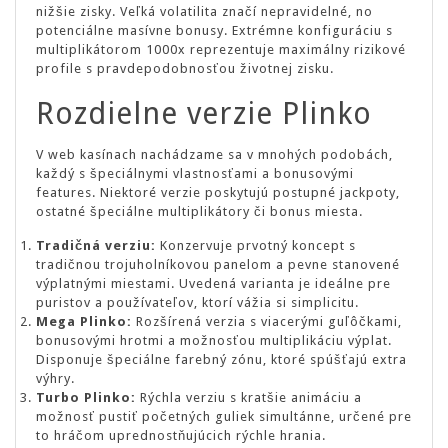
nižšie zisky. Veľká volatilita značí nepravidelné, no
potenciálne masívne bonusy. Extrémne konfiguráciu s
multiplikátorom 1000x reprezentuje maximálny rizikové
profile s pravdepodobnosťou životnej zisku.
Rozdielne verzie Plinko
V web kasínach nachádzame sa v mnohých podobách,
každý s špeciálnymi vlastnosťami a bonusovými
features. Niektoré verzie poskytujú postupné jackpoty,
ostatné špeciálne multiplikátory či bonus miesta.
Tradičná verziu:
Konzervuje prvotný koncept s
tradičnou trojuholníkovou panelom a pevne stanovené
výplatnými miestami. Uvedená varianta je ideálne pre
puristov a používateľov, ktorí vážia si simplicitu.
Mega Plinko:
Rozšírená verzia s viacerými guľôčkami,
bonusovými hrotmi a možnosťou multiplikáciu výplat.
Disponuje špeciálne farebný zónu, ktoré spúšťajú extra
výhry.
Turbo Plinko:
Rýchla verziu s kratšie animáciu a
možnosť pustiť početných guliek simultánne, určené pre
to hráčom uprednostňujúcich rýchle hrania.