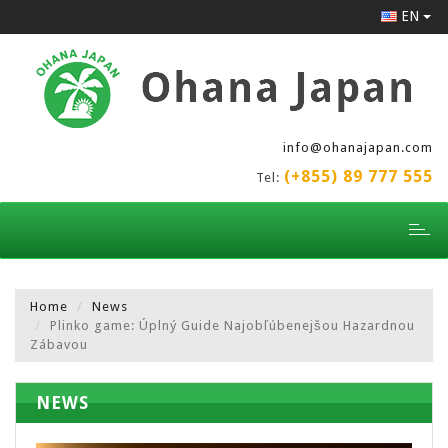
EN
info@ohanajapan.com
(+855) 89 777 555
Tel:
Toggl
naviga
Home
News
Plinko game: Úplný Guide Najobľúbenejšou Hazardnou
Zábavou
NEWS