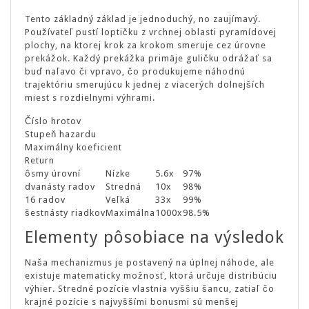
Tento základný základ je jednoduchý, no zaujímavý.
Používateľ pustí loptičku z vrchnej oblasti pyramídovej
plochy, na ktorej krok za krokom smeruje cez úrovne
prekážok. Každý prekážka primäje guličku odrážať sa
buď naľavo či vpravo, čo produkujeme náhodnú
trajektóriu smerujúcu k jednej z viacerých dolnejších
miest s rozdielnymi výhrami.
Číslo hrotov
Stupeň hazardu
Maximálny koeficient
Return
ôsmy úrovní
Nízke
5.6x
97%
dvanásty radov
Stredná
10x
98%
16 radov
Veľká
33x
99%
šestnásty riadkov
Maximálna
1000x
98.5%
Elementy pôsobiace na výsledok
Naša mechanizmus je postavený na úplnej náhode, ale
existuje matematicky možnosť, ktorá určuje distribúciu
výhier. Stredné pozície vlastnia vyššiu šancu, zatiaľ čo
krajné pozície s najvyššími bonusmi sú menšej