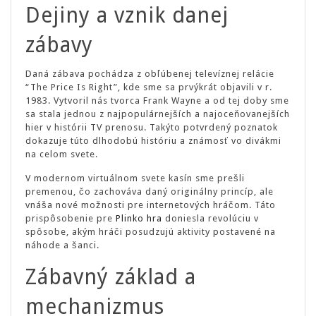
Dejiny a vznik danej
zábavy
Daná zábava pochádza z obľúbenej televíznej relácie
“The Price Is Right”, kde sme sa prvýkrát objavili v r.
1983. Vytvoril nás tvorca Frank Wayne a od tej doby sme
sa stala jednou z najpopulárnejších a najoceňovanejších
hier v histórii TV prenosu. Takýto potvrdený poznatok
dokazuje túto dlhodobú históriu a známosť vo divákmi
na celom svete.
V modernom virtuálnom svete kasín sme prešli
premenou, čo zachováva daný originálny princíp, ale
vnáša nové možnosti pre internetových hráčom. Táto
prispôsobenie pre
Plinko hra
doniesla revolúciu v
spôsobe, akým hráči posudzujú aktivity postavené na
náhode a šanci.
Zábavný základ a
mechanizmus