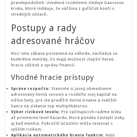
pravdepodobné. Uvedená rozdelenie sleduje Gaussovu
krivku, ktoré indikuje, že väčšina z guľôčok končí v
stredných zónach.
Postupy a rady
adresované hráčov
Hoci sme zábava postavená na náhode, nachádza sa
konkrétne metódy, čo majú možnosť zlepšiť hernú
hraciu zážitok a správu financií.
Vhodné hracie prístupy
Správa rozpočtu:
Stanovte si jasný obmedzenie
adresovaný hernú session a rozdeľte svoj kapitál na
nižšie bety, pre ste predĺžili hernú trvanie a zväčšili
šance na získanie top multiplikátorov.
Výber rizikové levelu:
Pre začínajúcich radíme nízku
až priemernú level hazardu, ktorá ponúka častejší zisky,
aj keď menšie. Pokročilí účastníci môžu testovať s
vyšším rizikom.
Aplikácia automatického hrania funkcie:
Auto