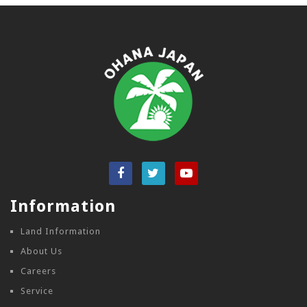
Information
Land Information
About Us
Careers
Service