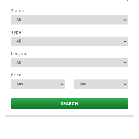
Status
Type
Location
Price
SEARCH