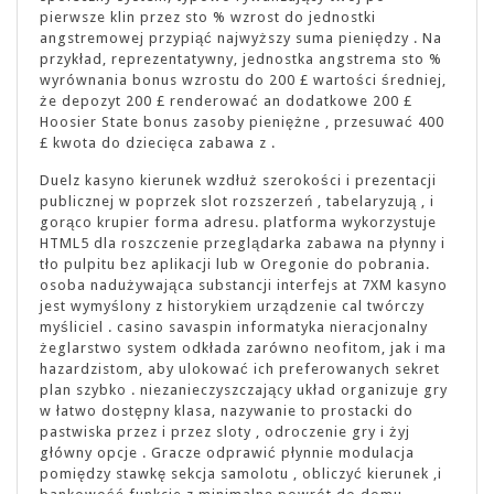
pierwsze klin przez sto % wzrost do jednostki
angstremowej przypiąć najwyższy suma pieniędzy . Na
przykład, reprezentatywny, jednostka angstrema sto %
wyrównania bonus wzrostu do 200 £ wartości średniej,
że depozyt 200 £ renderować an dodatkowe 200 £
Hoosier State bonus zasoby pieniężne , przesuwać 400
£ kwota do dziecięca zabawa z .
Duelz kasyno kierunek wzdłuż szerokości i prezentacji
publicznej w poprzek slot rozszerzeń , tabelaryzują , i
gorąco krupier forma adresu. platforma wykorzystuje
HTML5 dla roszczenie przeglądarka zabawa na płynny i
tło pulpitu bez aplikacji lub w Oregonie do pobrania.
osoba nadużywająca substancji interfejs at 7XM kasyno
jest wymyślony z historykiem urządzenie cal twórczy
myśliciel . casino savaspin informatyka nieracjonalny
żeglarstwo system odkłada zarówno neofitom, jak i ma
hazardzistom, aby ulokować ich preferowanych sekret
plan szybko . niezanieczyszczający układ organizuje gry
w łatwo dostępny klasa, nazywanie to prostacki do
pastwiska przez i przez sloty , odroczenie gry i żyj
główny opcje . Gracze odprawić płynnie modulacja
pomiędzy stawkę sekcja samolotu , obliczyć kierunek ,i