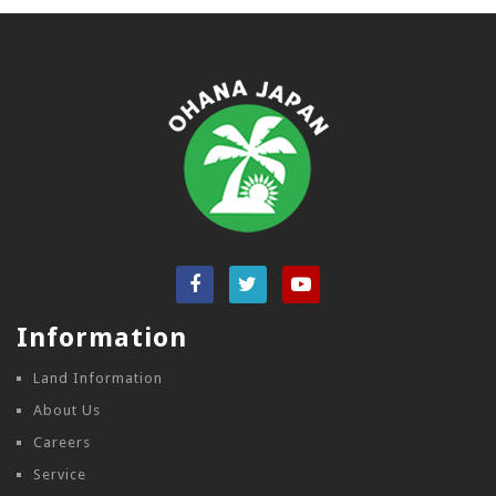
Information
Land Information
About Us
Careers
Service