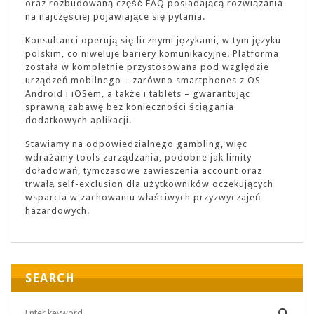
oraz rozbudowaną część FAQ posiadającą rozwiązania
na najczęściej pojawiające się pytania.
Konsultanci operują się licznymi językami, w tym języku
polskim, co niweluje bariery komunikacyjne. Platforma
została w kompletnie przystosowana pod względzie
urządzeń mobilnego – zarówno smartphones z OS
Android i iOSem, a także i tablets – gwarantując
sprawną zabawę bez konieczności ściągania
dodatkowych aplikacji.
Stawiamy na odpowiedzialnego gambling, więc
wdrażamy tools zarządzania, podobne jak limity
doładowań, tymczasowe zawieszenia account oraz
trwałą self-exclusion dla użytkowników oczekujących
wsparcia w zachowaniu właściwych przyzwyczajeń
hazardowych.
SEARCH