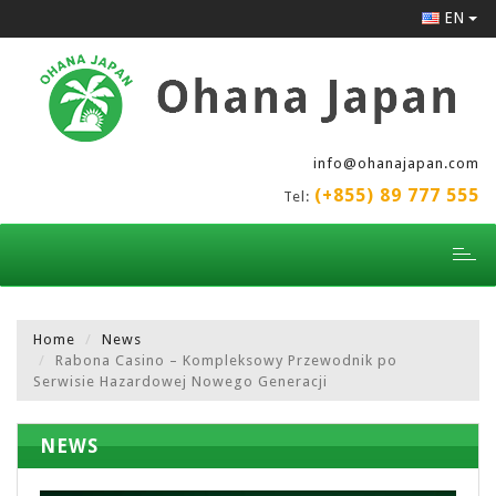
EN
info@ohanajapan.com
(+855) 89 777 555
Tel:
Toggl
naviga
Home
News
Rabona Casino – Kompleksowy Przewodnik po
Serwisie Hazardowej Nowego Generacji
NEWS