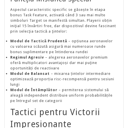
Aspectul caracteristic specific se găsește în etapa
bonus Task Feature, activată când 3 sau mai multe
simboluri Target se manifestă simultan. Playerii obțin
iniţial 15 învârtiri free, dar dispozitivul devine fascinant
prin selecţia tactică a ţintelor:
Modul de Tactică Prudentă
– opțiunea aeronavelor
cu valoarea scăzută asigură mai numeroase runde
bonus suplimentare pe întinderea rundei
Regimul Agresiv
– alegerea aeronavelor premium
oferă multiplicatori avantajoși dar mai puţine
oportunități de reactivare
Modul de Balansat
– mixarea țintelor intermediare
optimizează proporția risc-recompensă pentru sesiuni
lungi
Modul de Întâmplător
– permiterea sistemului să
aleagă independent distribuie uniform probabilitățile
pe întregul set de categorii
Tactici pentru Victorii
Impresionante