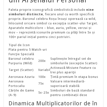
Paleta proprie iconografică simbolistică include
nine
simboluri distincte
, fiecare unul cu worth specifică
proprie. Baronul celebru Roșu însuși operează ca wild,
înlocuind oricare simbol cu excepţia scatter-ului Target.
Aparatele multicolore – blue, auriu, yellow, verzui și
mov – reprezintă iconurile premium cu plăţi între 5x și
100× pariul inițial pentru cinci potriviri.
Tipul de Icon
Plata pentru 5 Match-uri
Funcţie Specială
Baronul celebru
Suplinește întregul set de
200x
Purpuriu (Wild)
simbolurile (excepție Scatter)
Activează Misiune Feature cu
Target (Scatter)
Variabil
trei plus apariţii
Aeronava Azuriu
100x
Țintă premium în etapa bonus
Aeronava
Valoare intermediară-
75x
Portocaliu
superioară stabilă
Cărțile de Game
Simboluri de bază standard
5x-25x
(A-9)
pentru combinații dese
Dinamica Multiplicatorilor de în