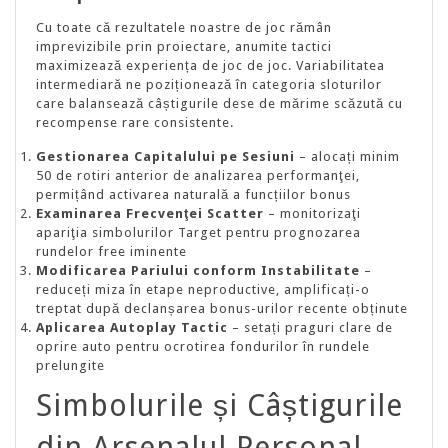
Cu toate că rezultatele noastre de joc rămân
imprevizibile prin proiectare, anumite tactici
maximizează experiența de joc de joc. Variabilitatea
intermediară ne poziționează în categoria sloturilor
care balansează câștigurile dese de mărime scăzută cu
recompense rare consistente.
Gestionarea Capitalului pe Sesiuni
– alocați minim
50 de rotiri anterior de analizarea performanţei,
permițând activarea naturală a funcțiilor bonus
Examinarea Frecvenţei Scatter
– monitorizaţi
apariţia simbolurilor Target pentru prognozarea
rundelor free iminente
Modificarea Pariului conform Instabilitate
–
reduceți miza în etape neproductive, amplificați-o
treptat după declanșarea bonus-urilor recente obținute
Aplicarea Autoplay Tactic
– setați praguri clare de
oprire auto pentru ocrotirea fondurilor în rundele
prelungite
Simbolurile și Câștigurile
din Arsenalul Personal