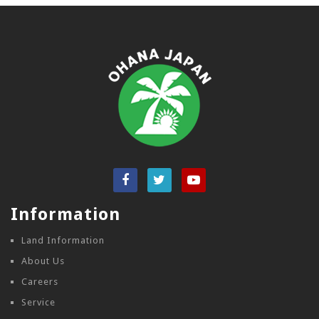
Information
Land Information
About Us
Careers
Service