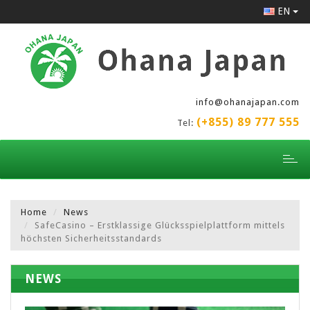
EN
info@ohanajapan.com
(+855) 89 777 555
Tel:
Toggl
naviga
Home
News
SafeCasino – Erstklassige Glücksspielplattform mittels
höchsten Sicherheitsstandards
NEWS