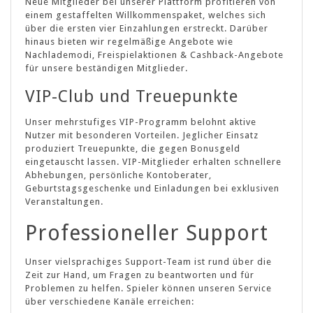
Neue Mitglieder bei unserer Plattform profitieren von
einem gestaffelten Willkommenspaket, welches sich
über die ersten vier Einzahlungen erstreckt. Darüber
hinaus bieten wir regelmäßige Angebote wie
Nachlademodi, Freispielaktionen & Cashback-Angebote
für unsere beständigen Mitglieder.
VIP-Club und Treuepunkte
Unser mehrstufiges VIP-Programm belohnt aktive
Nutzer mit besonderen Vorteilen. Jeglicher Einsatz
produziert Treuepunkte, die gegen Bonusgeld
eingetauscht lassen. VIP-Mitglieder erhalten schnellere
Abhebungen, persönliche Kontoberater,
Geburtstagsgeschenke und Einladungen bei exklusiven
Veranstaltungen.
Professioneller Support
Unser vielsprachiges Support-Team ist rund über die
Zeit zur Hand, um Fragen zu beantworten und für
Problemen zu helfen. Spieler können unseren Service
über verschiedene Kanäle erreichen: