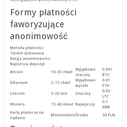
Formy płatności
faworyzujące
anonimowość
Metoda płatności
Termín dokonania
Ranga anonimowości
Najniższa depozyt
Wyjątkowo
0.001
Bitcoin
10-30 chwil
znaczny
BTC
Wyjątkowo
0.01
Ethereum
2-15 chwil
wysoki
ETH
0.05
Litecoin
5-20 min
Znaczny
LTC
0.1
Monero
15-40 minut
Najwyższy
XMR
Karty płatnicze na
Momentalnie
Średni
50 PLN
żądanie