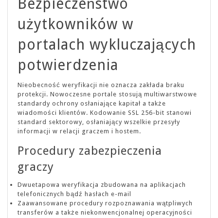
Bezpieczeństwo
użytkowników w
portalach wykluczających
potwierdzenia
Nieobecność weryfikacji nie oznacza zakłada braku
protekcji. Nowoczesne portale stosują multiwarstwowe
standardy ochrony osłaniające kapitał a także
wiadomości klientów. Kodowanie SSL 256-bit stanowi
standard sektorowy, osłaniający wszelkie przesyły
informacji w relacji graczem i hostem.
Procedury zabezpieczenia
graczy
Dwuetapowa weryfikacja zbudowana na aplikacjach
telefonicznych bądź hasłach e-mail
Zaawansowane procedury rozpoznawania wątpliwych
transferów a także niekonwencjonalnej operacyjności