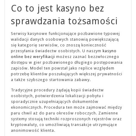
Co to jest kasyno bez
sprawdzania tożsamości
Serwisy kasynowe funkcjonujące pozbawione typowej
walidacji danych osobowych stanowią powiększającą
się kategorię serwisów, co znoszą konieczność
przesyłania świadectw osobistych. U naszym
kasyno
online bez weryfikacji
możesz zaznać bezzwłocznego
dostępu w gier pozbawionego długiego postępowania
zapisów. Model ten powstał jako replice względem
potrzebę klientów poszukujących większej prywatności
a także szybszego startowania zabawy.
Tradycyjne procedury żądają kopii świadectw
osobistych, potwierdzenia lokalizacji pobytu i
sporadycznie uzupełniających dokumentów
ekonomicznych. Procedura ten może zajmować między
paru chwil aż do paru okresów roboczych. Zamienne
systemy stosują techniki rozproszonych rejestrów oraz
kryptowaluty, co umożliwiają transakcje utrzymujące
anonimowość klienta.