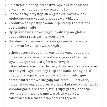
Zniesienie niebezpieczeństwa wycieku wiadomości
prywatnych lub papierów tożsamości
Bezzwłoczny przystęp ku wygranych pozbawiony
wielodniowego czekania wobec weryfikację
Zredukowana postępowanie rejestracji zabierająca
dosłownie chwile
Opcja zabawy z dowolnego lokalizacji na globie
pozbawiona restrykcji terytorialnych
Nieobecność konieczności magazynowania kopie
dokumentów za sprawą zarządcę
Schemat ten szczególnie wartościowany pozostaje
przez ludzi wartościujące dyskrecję oraz klientów
wywodzących się z krajów o surowych
ustawodawstwach gier losowych. Zapewnia ów wejście
ku rozrywki wykluczający eksponowania osoby na skutki
jurydyczne w jurysdykcjach, w których tradycyjne
portale internetowe ulegają barierom. Z korzyścią
naszej stanowiącego operatora zakłada owo możliwość
wspomagania obszerniejszej grupy graczy podczas
równoległym zachowaniu wysokich wzorców
zabezpieczeń a także prawości rozgrywek.