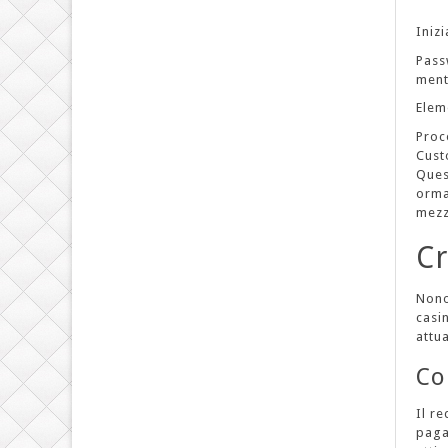
Inizi
Pass
men
Eleme
Proc
Cust
Ques
orma
mezz
Cr
Nono
casin
attua
Co
Il re
paga