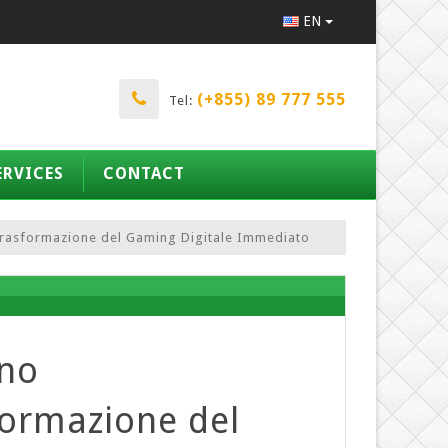
EN
(+855) 89 777 555
Tel:
ERVICES
CONTACT
Trasformazione del Gaming Digitale Immediato
ono
ormazione del