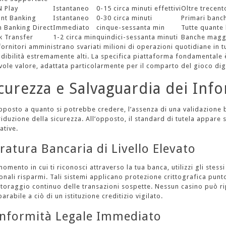
N Play
Istantaneo
0-15 circa minuti effettivi
Oltre trecen
ant Banking
Istantaneo
0-30 circa minuti
Primari banch
 Banking Direct
Immediato
cinque-sessanta min
Tutte quante l
k Transfer
1-2 circa min
quindici-sessanta minuti
Banche maggi
fornitori amministrano svariati milioni di operazioni quotidiane in tu
ndibilità estremamente alti. La specifica piattaforma fondamentale è
vole valore, adattata particolarmente per il comparto del gioco digi
curezza e Salvaguardia dei Info
opposto a quanto si potrebbe credere, l’assenza di una validazione
riduzione della sicurezza. All’opposto, il standard di tutela appare
ative.
fratura Bancaria di Livello Elevato
omento in cui ti riconosci attraverso la tua banca, utilizzi gli stess
onali risparmi. Tali sistemi applicano protezione crittografica punt
toraggio continuo delle transazioni sospette. Nessun casino può r
rabile a ciò di un istituzione creditizio vigilato.
nformità Legale Immediato