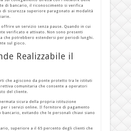
 di bancario, il riconoscimento si verifica
do di sicurezza superiore paragonato ai modalità
iarie.
 offrire un servizio senza pause. Quando in cui
te verificato e attivato. Non sono presenti
a che potrebbero estendersi per periodi lunghi.
nte sul gioco.
de Realizzabile il
i che agiscono da ponte protetto tra le istituti
irettiva comunitaria che consente a operatori
to del cliente.
hermata sicura della propria istituzione
 per i servizi online. Il fornitore di pagamento
to bancario, evitando che le personali chiavi siano
io, superiore a il 65 percento degli clienti che