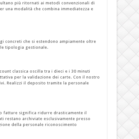
ltano più ritornati ai metodi convenzionali di
 per una modalità che combina immediatezza e
gi concreti che si estendono ampiamente oltre
le tipologia gestionale.
nt classica oscilla tra i dieci e i 30 minuti
ttativa per la validazione dei carte. Con il nostro
vi. Realizzi il deposito tramite la personale
o fatture significa ridurre drasticamente il
vati restano archiviate esclusivamente presso
azione della personale riconoscimento