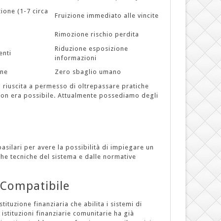
ione (1-7 circa
Fruizione immediato alle vincite
Rimozione rischio perdita
Riduzione esposizione
enti
informazioni
one
Zero sbaglio umano
a riuscita a permesso di oltrepassare pratiche
 non era possibile. Attualmente possediamo degli
asilari per avere la possibilità di impiegare un
iche tecniche del sistema e dalle normative
 Compatibile
ituzione finanziaria che abilita i sistemi di
stituzioni finanziarie comunitarie ha già