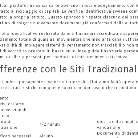
ttuali piattaforme senza carte operano in totale adeguamento con le 
asto al riciclaggio di capitali. La verifica identificativa avviene c
rto: la propria istituto. Questo approccio rispetta ciascuno dei par
rfluo di esigere nuovamente documenti già confermati dalle autorit
ollo identificativo realizzata da enti finanziari accreditati e superv
ciamento totale di qualsiasi movimentazione mediante canali ufficial
ssibilità di impiegare sistemi di versamento non tracciabili o non tr
i di accredito prestabiliti basati sulle linee guida finanziarie person
mi di allerta presenti per condotte di intrattenimento rischiosi
fferenze con le Siti Tradizional
intendere pienamente il valore ulteriore di siffatta modalità opera
o le caratteristiche con quelle specifiche dei casinò che richiedono
ento
Privi di Carte
 Convenzionali
ficio
odo di
dieci-trenta minuti e
1-2 minuti
strazione
validazione
Documento d’identit
ficati necessari
Alcuno