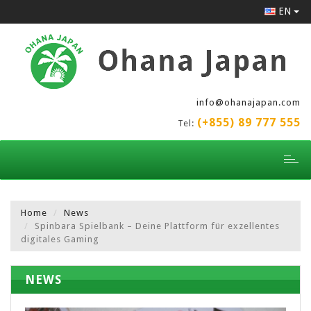
EN
info@ohanajapan.com
(+855) 89 777 555
Tel:
Toggl
naviga
Home
News
Spinbara Spielbank – Deine Plattform für exzellentes
digitales Gaming
NEWS