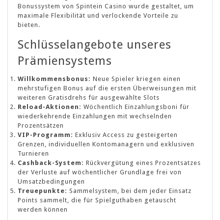
Bonussystem von Spintein Casino wurde gestaltet, um
maximale Flexibilität und verlockende Vorteile zu
bieten.
Schlüsselangebote unseres
Prämiensystems
Willkommensbonus:
Neue Spieler kriegen einen
mehrstufigen Bonus auf die ersten Überweisungen mit
weiteren Gratisdrehs für ausgewählte Slots
Reload-Aktionen:
Wöchentlich Einzahlungsboni für
wiederkehrende Einzahlungen mit wechselnden
Prozentsätzen
VIP-Programm:
Exklusiv Access zu gesteigerten
Grenzen, individuellen Kontomanagern und exklusiven
Turnieren
Cashback-System:
Rückvergütung eines Prozentsatzes
der Verluste auf wöchentlicher Grundlage frei von
Umsatzbedingungen
Treuepunkte:
Sammelsystem, bei dem jeder Einsatz
Points sammelt, die für Spielguthaben getauscht
werden können