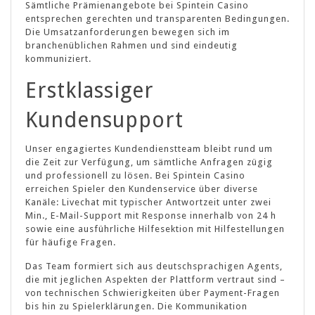
Sämtliche Prämienangebote bei Spintein Casino
entsprechen gerechten und transparenten Bedingungen.
Die Umsatzanforderungen bewegen sich im
branchenüblichen Rahmen und sind eindeutig
kommuniziert.
Erstklassiger
Kundensupport
Unser engagiertes Kundendienstteam bleibt rund um
die Zeit zur Verfügung, um sämtliche Anfragen zügig
und professionell zu lösen. Bei Spintein Casino
erreichen Spieler den Kundenservice über diverse
Kanäle: Livechat mit typischer Antwortzeit unter zwei
Min., E-Mail-Support mit Response innerhalb von 24 h
sowie eine ausführliche Hilfesektion mit Hilfestellungen
für häufige Fragen.
Das Team formiert sich aus deutschsprachigen Agents,
die mit jeglichen Aspekten der Plattform vertraut sind –
von technischen Schwierigkeiten über Payment-Fragen
bis hin zu Spielerklärungen. Die Kommunikation