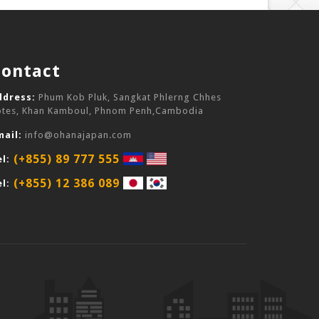
Contact
ddress:
Phum Kob Pluk, Sangkat Phlerng Chhes
otes, Khan Kamboul, Phnom Penh,Cambodia
mail:
info@ohanajapan.com
(+855) 89 777 555
l:
(+855) 12 386 089
l: