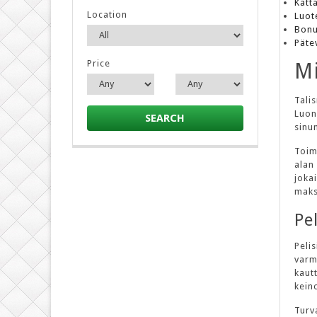
Katta
Location
Luot
Bonu
Päte
Price
Mi
Tali
Luon
SEARCH
sinu
Toim
alan
joka
maks
Pe
Peli
varm
kaut
kein
Turv