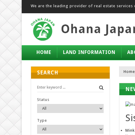
We are the leading provider of real estate services 
HOME
LAND INFORMATION
AB
Home
SEARCH
NE
Status
Si
Type
Mink