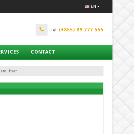
EN
(+855) 89 777 555
Tel:
ERVICES
CONTACT
ttamukset