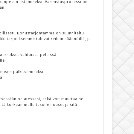
ahanpesun estämiseksi. Varmistusprosessi on
an.
llisesti. Bonustarjontamme on suunniteltu
i tarjouksemme tulevat reiluin säännöillä, ja
kierrokset valituissa peleissä
lle
umisen palkitsemiseksi
ta
itsestään pelatessasi, sekä voit muuttaa ne
sitä korkeammalle tasolle nouset ja sitä