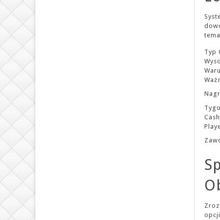
Syst
dowo
tema
Typ 
Wys
Waru
Waż
Nagr
Tygo
Cash
Play
Zawo
S
O
Zroz
opcj