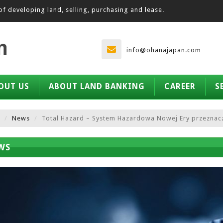
of developing land, selling, purchasing and lease.
info@ohanajapan.com
OUT US
ABOUT LAND BANKING
CAREER
S
News
Total Hazard – System Hazardowa Nowej Ery przeznacz
WS