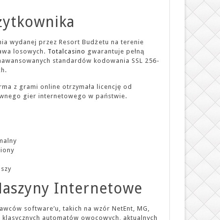
żytkownika
ia wydanej przez Resort Budżetu na terenie
rawa losowych.
Totalcasino
gwarantuje pełną
e zaawansowanych standardów kodowania SSL 256-
h.
rma z grami online otrzymała licencję od
awnego gier internetowego w państwie.
malny
iony
szy
Maszyny Internetowe
awców software’u, takich na wzór NetEnt, MG,
dla klasycznych automatów owocowych, aktualnych