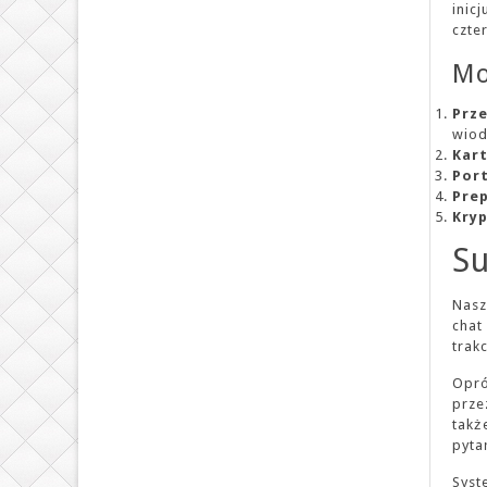
inic
czte
Mo
Prz
wiod
Kart
Por
Prep
Kry
Su
Nasz
chat
trak
Opró
prze
takż
pyta
Syst