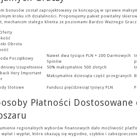
em bonusów został zaprojektowany ze koncepcją w sprawie maksyma
lnym kroku ich działalności. Proponujemy pakiet powitalny skierow
t, mechanizm stałego klienta ze poziomami Bardzo Ważnego Gracza 
Oferty
okość
nki Obrotu
ność
Nawet dwa tysiące PLN + 200 Darmowych
t
oda Początkowy
Spinów
p
dniowy Uzupełnienie
50% maksymalnie 500 złotych
t
back Very Important
Maksymalnie dziesiąta część przegranych
B
er
dy Slotowe
Fundusz pięćdziesiąt tysięcy PLN
P
posoby Płatności Dostosowane
bszaru
umienie regionalnych wyborów finansowych dało możliwość plat
i wpłat i wypłat, które okazują się wygodne, szybkie i zabezpieczone