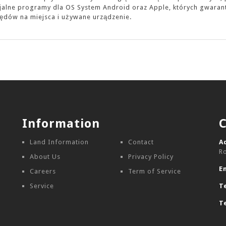
jalne programy dla OS System Android oraz Apple, których gwara
ędów na miejsca i używane urządzenie.
Information
Land Information
Contact
A
R
About Us
Privacy Policy
E
Careers
Term of Service
Service
Te
Te