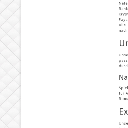
Nete
Bank
Kryp
Pays
Alle
nach
U
Unse
pass
durc
Na
Spie
für 
Bonu
Ex
Unse