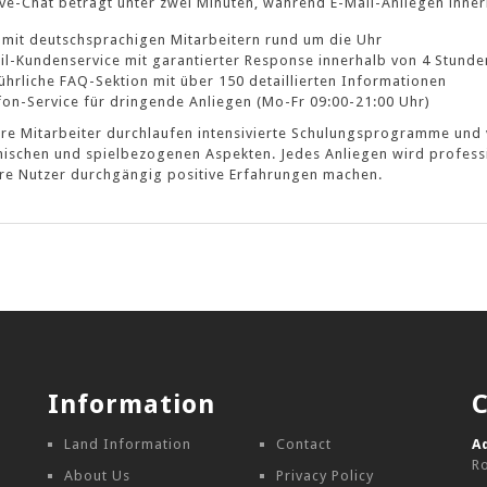
ive-Chat beträgt unter zwei Minuten, während E-Mail-Anliegen inne
 mit deutschsprachigen Mitarbeitern rund um die Uhr
il-Kundenservice mit garantierter Response innerhalb von 4 Stunde
ührliche FAQ-Sektion mit über 150 detaillierten Informationen
fon-Service für dringende Anliegen (Mo-Fr 09:00-21:00 Uhr)
re Mitarbeiter durchlaufen intensivierte Schulungsprogramme und 
nischen und spielbezogenen Aspekten. Jedes Anliegen wird professi
re Nutzer durchgängig positive Erfahrungen machen.
Information
Land Information
Contact
A
R
About Us
Privacy Policy