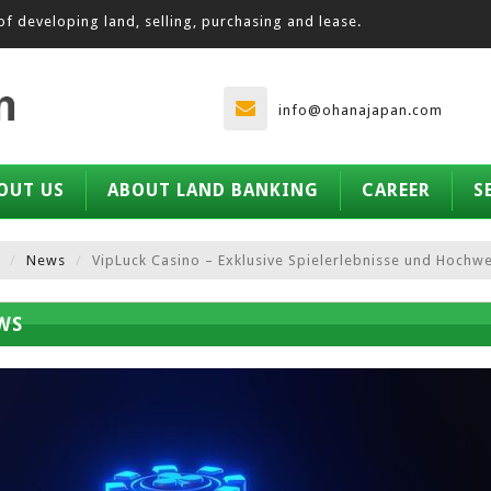
of developing land, selling, purchasing and lease.
info@ohanajapan.com
OUT US
ABOUT LAND BANKING
CAREER
S
News
VipLuck Casino – Exklusive Spielerlebnisse und Hochw
WS