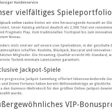
klassiger Kundenservice
ser vielfältiges Spieleportfolio
ipLuck online casino
bieten wir eine herausragende Auswahl an Glüc
istert. Unser Katalog umfasst deutlich als 2.500 Titel von renommi
nd Pragmatic Play. Vom traditionellen Tischspiel bis zum innovative
stem Niveau.
nders stolz sind wir auf unsere Live-Spielsektion, in der geschulte
latmosphäre schaffen. Roulette, Blackjack, Baccarat und innovativ
hätzten Mitglieder. Die Streaming-Qualität erreicht HD-Standard,
rnste Technik minimale Latenzzeiten garantiert.
clusive Jackpot-Spiele
re progressive Jackpot-Sammlung offeriert lebensverändernde Gew
 und Divine Fortunes haben bereits Millionenbeträge an glückliche 
a den Guinness-Weltrekord für den größten Online-Jackpot-Gewinn m
ezahlt wurde.
ußergewöhnliches VIP-Bonusp