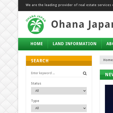
We are the leading provider of real estate services 
HOME
LAND INFORMATION
AB
Home
SEARCH
NE
Status
Type