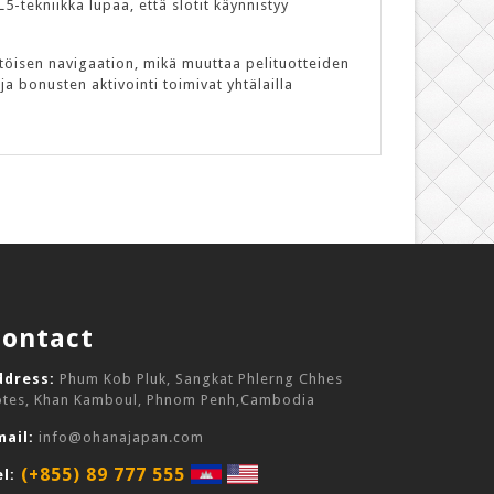
5-tekniikka lupaa, että slotit käynnistyy
öisen navigaation, mikä muuttaa pelituotteiden
ja bonusten aktivointi toimivat yhtälailla
Contact
ddress:
Phum Kob Pluk, Sangkat Phlerng Chhes
otes, Khan Kamboul, Phnom Penh,Cambodia
mail:
info@ohanajapan.com
(+855) 89 777 555
l: