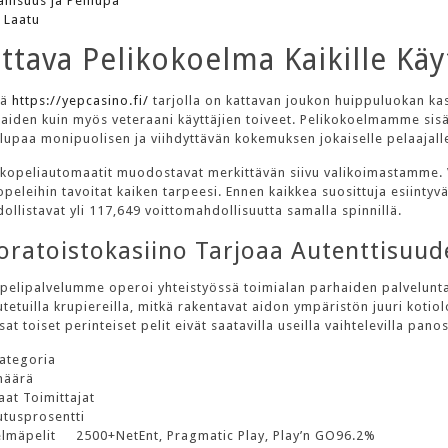
llisuus ja Pelilupa
 Laatu
ttava Pelikokoelma Kaikille Käyt
lä
https://yepcasino.fi/
tarjolla on kattavan joukon huippuluokan kasin
aiden kuin myös veteraani käyttäjien toiveet. Pelikokoelmamme sisältä
 lupaa monipuolisen ja viihdyttävän kokemuksen jokaiselle pelaajall
kkopeliautomaatit muodostavat merkittävän siivu valikoimastamme.
opeleihin tavoitat kaiken tarpeesi. Ennen kaikkea suosittuja esiintyv
ollistavat yli 117,649 voittomahdollisuutta samalla spinnillä.
oratoistokasiino Tarjoaa Autenttisuud
-pelipalvelumme operoi yhteistyössä toimialan parhaiden palveluntar
tetuilla krupiereilla, mitkä rakentavat aidon ympäristön juuri kotiol
sat toiset perinteiset pelit eivät saatavilla useilla vaihtelevilla panos
kategoria
määrä
aat Toimittajat
utusprosentti
lmäpelit
2500+
NetEnt, Pragmatic Play, Play’n GO
96.2%