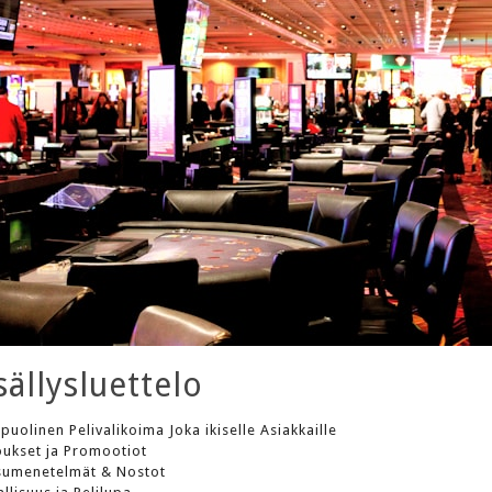
sällysluettelo
puolinen Pelivalikoima Joka ikiselle Asiakkaille
oukset ja Promootiot
umenetelmät & Nostot