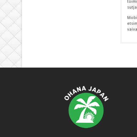
toimi
sutj
Mobi
etsim
vaiv