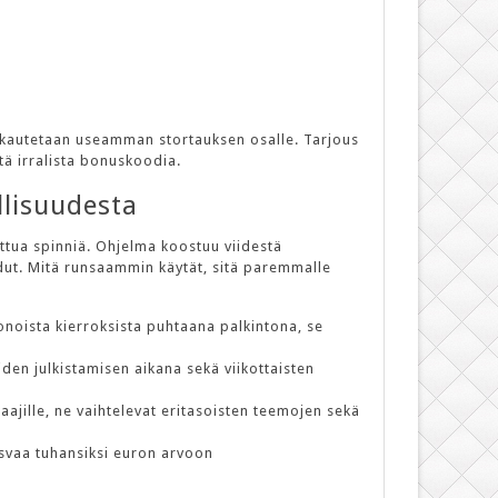
 jakautetaan useamman stortauksen osalle. Tarjous
tä irralista bonuskoodia.
lisuudesta
ttua spinniä. Ohjelma koostuu viidestä
edut. Mitä runsaammin käytät, sitä paremmalle
onoista kierroksista puhtaana palkintona, se
eiden julkistamisen aikana sekä viikottaisten
aajille, ne vaihtelevat eritasoisten teemojen sekä
asvaa tuhansiksi euron arvoon