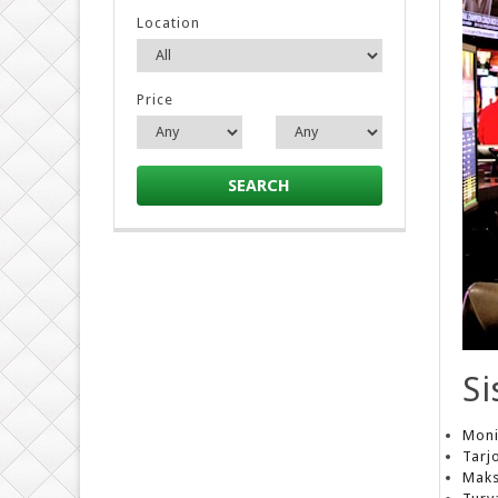
Location
Price
SEARCH
Si
Moni
Tarj
Maks