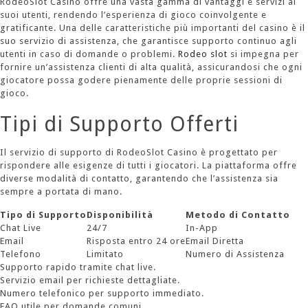
RodeoSlot Casino offre una vasta gamma di vantaggi e servizi ai
suoi utenti, rendendo l’esperienza di gioco coinvolgente e
gratificante. Una delle caratteristiche più importanti del casino è il
suo servizio di assistenza, che garantisce supporto continuo agli
utenti in caso di domande o problemi.
Rodeo slot
si impegna per
fornire un’assistenza clienti di alta qualità, assicurandosi che ogni
giocatore possa godere pienamente delle proprie sessioni di
gioco.
Tipi di Supporto Offerti
Il servizio di supporto di RodeoSlot Casino è progettato per
rispondere alle esigenze di tutti i giocatori. La piattaforma offre
diverse modalità di contatto, garantendo che l’assistenza sia
sempre a portata di mano.
Tipo di Supporto
Disponibilità
Metodo di Contatto
Chat Live
24/7
In-App
Email
Risposta entro 24 ore
Email Diretta
Telefono
Limitato
Numero di Assistenza
Supporto rapido tramite chat live.
Servizio email per richieste dettagliate.
Numero telefonico per supporto immediato.
FAQ utile per domande comuni.