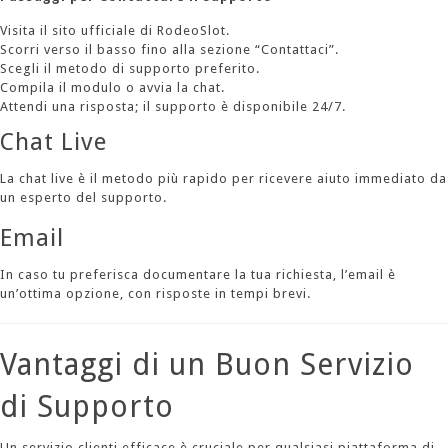
Visita il sito ufficiale di RodeoSlot.
Scorri verso il basso fino alla sezione “Contattaci”.
Scegli il metodo di supporto preferito.
Compila il modulo o avvia la chat.
Attendi una risposta; il supporto è disponibile 24/7.
Chat Live
La chat live è il metodo più rapido per ricevere aiuto immediato da
un esperto del supporto.
Email
In caso tu preferisca documentare la tua richiesta, l’email è
un’ottima opzione, con risposte in tempi brevi.
Vantaggi di un Buon Servizio
di Supporto
Un servizio clienti efficace è cruciale per qualsiasi piattaforma di