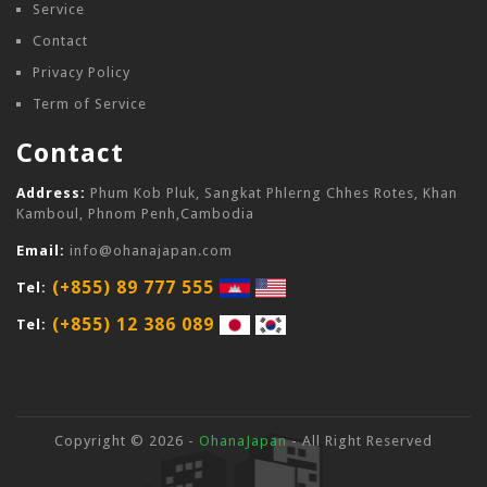
Service
Contact
Privacy Policy
Term of Service
Contact
Address:
Phum Kob Pluk, Sangkat Phlerng Chhes Rotes, Khan
Kamboul, Phnom Penh,Cambodia
Email:
info@ohanajapan.com
(+855) 89 777 555
Tel:
(+855) 12 386 089
Tel:
Copyright © 2026 -
OhanaJapan
- All Right Reserved