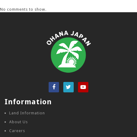
No comments to show.
Information
Land Information
About Us
Careers