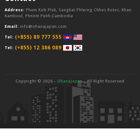
Address:
Phum Kob Pluk, Sangkat Phlerng Chhes Rotes, Khan
Kamboul, Phnom Penh,Cambodia
Email:
info@ohanajapan.com
(+855) 89 777 555
Tel:
(+855) 12 386 089
Tel:
Copyright © 2026 -
OhanaJapan
- All Right Reserved