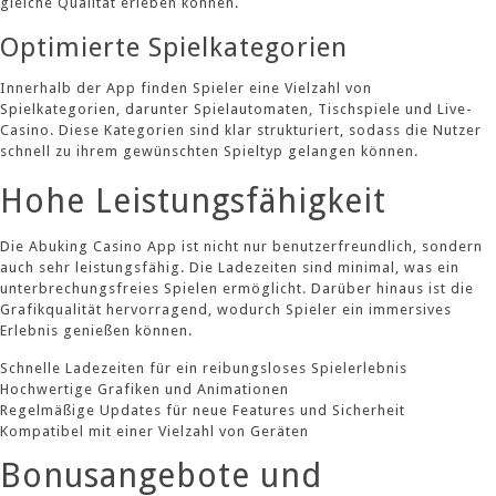
gleiche Qualität erleben können.
Optimierte Spielkategorien
Innerhalb der App finden Spieler eine Vielzahl von
Spielkategorien, darunter Spielautomaten, Tischspiele und Live-
Casino. Diese Kategorien sind klar strukturiert, sodass die Nutzer
schnell zu ihrem gewünschten Spieltyp gelangen können.
Hohe Leistungsfähigkeit
Die Abuking Casino App ist nicht nur benutzerfreundlich, sondern
auch sehr leistungsfähig. Die Ladezeiten sind minimal, was ein
unterbrechungsfreies Spielen ermöglicht. Darüber hinaus ist die
Grafikqualität hervorragend, wodurch Spieler ein immersives
Erlebnis genießen können.
Schnelle Ladezeiten für ein reibungsloses Spielerlebnis
Hochwertige Grafiken und Animationen
Regelmäßige Updates für neue Features und Sicherheit
Kompatibel mit einer Vielzahl von Geräten
Bonusangebote und