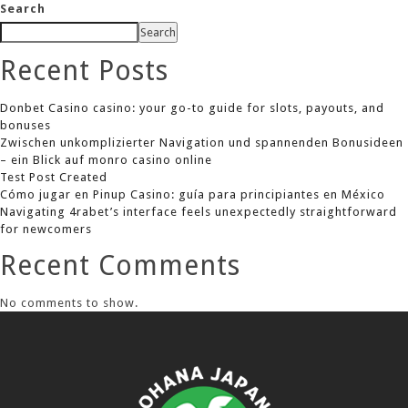
Search
Search
Recent Posts
Donbet Casino casino: your go-to guide for slots, payouts, and
bonuses
Zwischen unkomplizierter Navigation und spannenden Bonusideen
– ein Blick auf monro casino online
Test Post Created
Cómo jugar en Pinup Casino: guía para principiantes en México
Navigating 4rabet’s interface feels unexpectedly straightforward
for newcomers
Recent Comments
No comments to show.