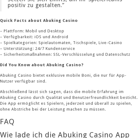
positiv zu gestalten.”
Quick Facts about Abuking Casino
– Plattform: Mobil und Desktop
– Verfügbarkeit: iOS und Android
– Spielkategorien: Spielautomaten, Tischspiele, Live-Casino
– Unterstützung: 24/7 Kundenservice
– Sicherheitsmaßnahmen: SSL-Verschlüsselung und Datenschutz
Did You Know about Abuking Casino?
Abuking Casino bietet exklusive mobile Boni, die nur für App-
Nutzer verfügbar sind.
Abschließend lässt sich sagen, dass die mobile Erfahrung im
Abuking Casino durch Qualität und Benutzerfreundlichkeit besticht.
Die App ermöglicht es Spielern, jederzeit und überall zu spielen,
ohne Abstriche bei der Leistung machen zu müssen.
FAQ
Wie lade ich die Abuking Casino App