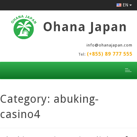
EN
info@ohanajapan.com
(+855) 89 777 555
Tel:
Toggl
naviga
Category:
abuking-
casino4