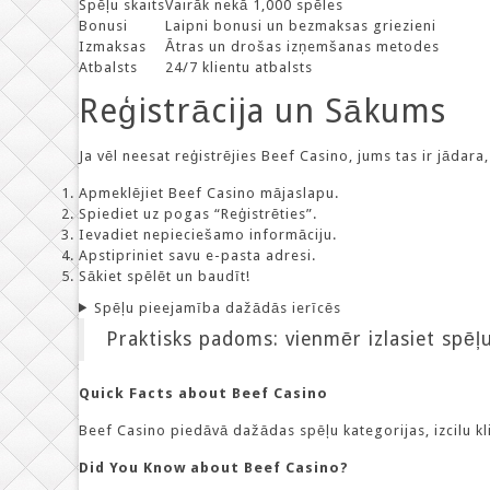
Spēļu skaits
Vairāk nekā 1,000 spēles
Bonusi
Laipni bonusi un bezmaksas griezieni
Izmaksas
Ātras un drošas izņemšanas metodes
Atbalsts
24/7 klientu atbalsts
Reģistrācija un Sākums
Ja vēl neesat reģistrējies Beef Casino, jums tas ir jādara
Apmeklējiet Beef Casino mājaslapu.
Spiediet uz pogas “Reģistrēties”.
Ievadiet nepieciešamo informāciju.
Apstipriniet savu e-pasta adresi.
Sākiet spēlēt un baudīt!
Spēļu pieejamība dažādās ierīcēs
Praktisks padoms: vienmēr izlasiet spēļ
Quick Facts about Beef Casino
Beef Casino piedāvā dažādas spēļu kategorijas, izcilu kl
Did You Know about Beef Casino?