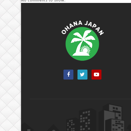
No comments to show.