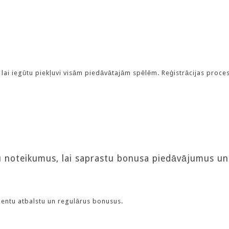
, lai iegūtu piekļuvi visām piedāvātajām spēlēm. Reģistrācijas proces
u noteikumus, lai saprastu bonusa piedāvājumus un
ientu atbalstu un regulārus bonusus.