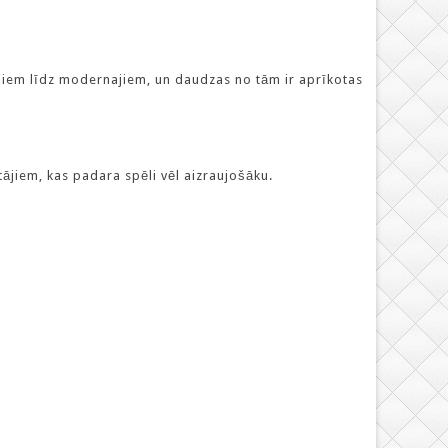
jiem līdz modernajiem, un daudzas no tām ir aprīkotas
ētājiem, kas padara spēli vēl aizraujošāku.