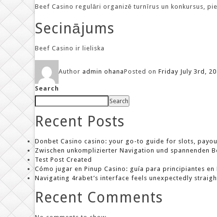
Beef Casino regulāri organizē turnīrus un konkursus, pie
Secinājums
Beef Casino ir lieliska
Author
admin ohana
Posted on
Friday July 3rd, 2
Search
Search
Recent Posts
Donbet Casino casino: your go-to guide for slots, payo
Zwischen unkomplizierter Navigation und spannenden Bo
Test Post Created
Cómo jugar en Pinup Casino: guía para principiantes en
Navigating 4rabet’s interface feels unexpectedly strai
Recent Comments