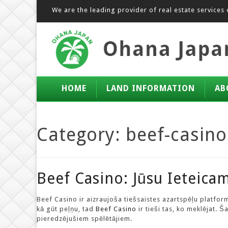
We are the leading provider of real estate services 
HOME
LAND INFORMATION
AB
Category:
beef-casino
Beef Casino: Jūsu Ieteica
Beef Casino ir aizraujoša tiešsaistes azartspēļu platform
kā gūt peļņu, tad
Beef Casino
ir tieši tas, ko meklējat. 
pieredzējušiem spēlētājiem.