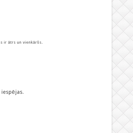
s ir ātrs un vienkāršs.
 iespējas.