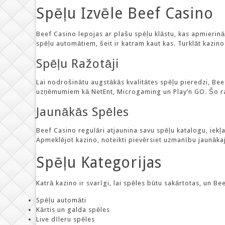
Spēļu Izvēle Beef Casino
Beef Casino lepojas ar plašu spēļu klāstu, kas apmierin
spēļu automātiem, šeit ir katram kaut kas. Turklāt kazino
Spēļu Ražotāji
Lai nodrošinātu augstākās kvalitātes spēļu pieredzi, Be
uzņēmumiem kā NetEnt, Microgaming un Play’n GO. Šo raž
Jaunākās Spēles
Beef Casino regulāri atjaunina savu spēļu katalogu, iekļ
Apmeklējot kazino, noteikti pievērsiet uzmanību jaunāk
Spēļu Kategorijas
Katrā kazino ir svarīgi, lai spēles būtu sakārtotas, un Beef
Spēļu automāti
Kārtis un galda spēles
Live dīleru spēles