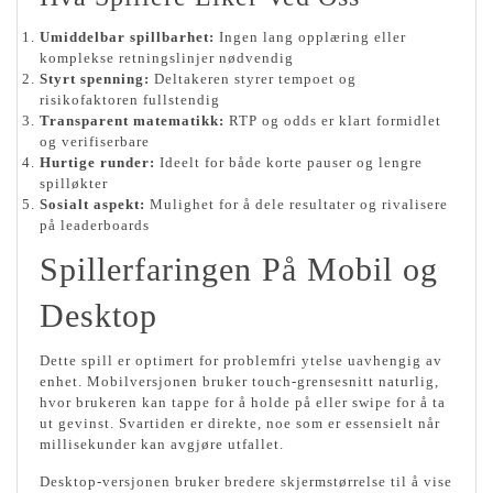
Umiddelbar spillbarhet:
Ingen lang opplæring eller
komplekse retningslinjer nødvendig
Styrt spenning:
Deltakeren styrer tempoet og
risikofaktoren fullstendig
Transparent matematikk:
RTP og odds er klart formidlet
og verifiserbare
Hurtige runder:
Ideelt for både korte pauser og lengre
spilløkter
Sosialt aspekt:
Mulighet for å dele resultater og rivalisere
på leaderboards
Spillerfaringen På Mobil og
Desktop
Dette spill er optimert for problemfri ytelse uavhengig av
enhet. Mobilversjonen bruker touch-grensesnitt naturlig,
hvor brukeren kan tappe for å holde på eller swipe for å ta
ut gevinst. Svartiden er direkte, noe som er essensielt når
millisekunder kan avgjøre utfallet.
Desktop-versjonen bruker bredere skjermstørrelse til å vise