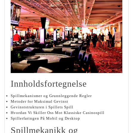
Innholdsfortegnelse
Spillmekanismer og Grunnleggende Regler
Metoder for Maksimal Gevinst
Gevinststrukturen i Spillets Spill
Hvordan Vi Skiller Oss Mot Klassiske Casinospill
Spillerfaringen På Mobil og Desktop
Spillmekanikk og