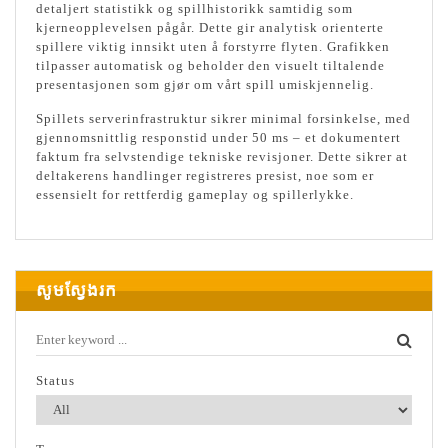
detaljert statistikk og spillhistorikk samtidig som
kjerneopplevelsen pågår. Dette gir analytisk orienterte
spillere viktig innsikt uten å forstyrre flyten. Grafikken
tilpasser automatisk og beholder den visuelt tiltalende
presentasjonen som gjør om vårt spill umiskjennelig.
Spillets serverinfrastruktur sikrer minimal forsinkelse, med
gjennomsnittlig responstid under 50 ms – et dokumentert
faktum fra selvstendige tekniske revisjoner. Dette sikrer at
deltakerens handlinger registreres presist, noe som er
essensielt for rettferdig gameplay og spillerlykke.
សូមស្វែងរក
Status