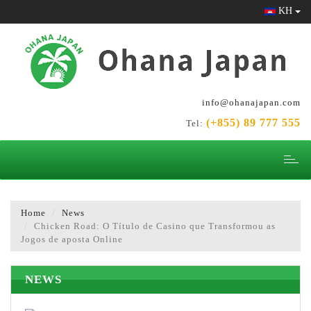
KH
info@ohanajapan.com
(+855) 89 777 555
Tel:
Toggle
naviga
Home
News
Chicken Road: O Título de Casino que Transformou as
Jogos de aposta Online
NEWS