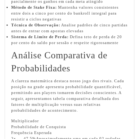
parcialmente os ganhos em cada meta atingido
Método de Stake Fixa:
Mantenha valores consistentes
entre dois a cinco por cento do bankroll integral para
resistir a ciclos negativas
Técnica de Observação:
Analise padrões de cinco partidas
antes de entrar com apostas elevadas
Sistema de Limite de Perda:
Defina teto de perda de 20
por cento do saldo por sessão e respeite rigorosamente
Análise Comparativa de
Probabilidades
A clareza matemática destaca nosso jogo dos rivais. Cada
posição na grade apresenta probabilidade quantificável,
permitindo aos players tomarem decisões conscientes. A
seguir, apresentamos tabela comparativa detalhada dos
fatores de multiplicação versus suas relativas
probabilidades de acontecimento.
Multiplicador
Probabilidade de Conquista
Frequência Esperada
2x
47,5%
Aproximadamente uma em cada 02 rodadas