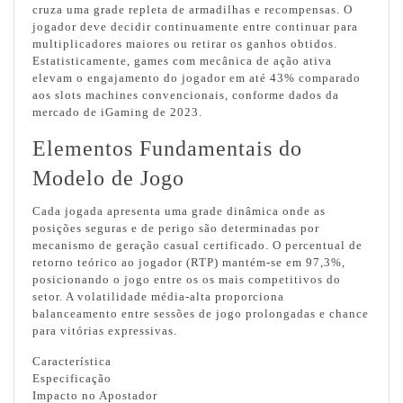
cruza uma grade repleta de armadilhas e recompensas. O
jogador deve decidir continuamente entre continuar para
multiplicadores maiores ou retirar os ganhos obtidos.
Estatisticamente, games com mecânica de ação ativa
elevam o engajamento do jogador em até 43% comparado
aos slots machines convencionais, conforme dados da
mercado de iGaming de 2023.
Elementos Fundamentais do
Modelo de Jogo
Cada jogada apresenta uma grade dinâmica onde as
posições seguras e de perigo são determinadas por
mecanismo de geração casual certificado. O percentual de
retorno teórico ao jogador (RTP) mantém-se em 97,3%,
posicionando o jogo entre os os mais competitivos do
setor. A volatilidade média-alta proporciona
balanceamento entre sessões de jogo prolongadas e chance
para vitórias expressivas.
Característica
Especificação
Impacto no Apostador