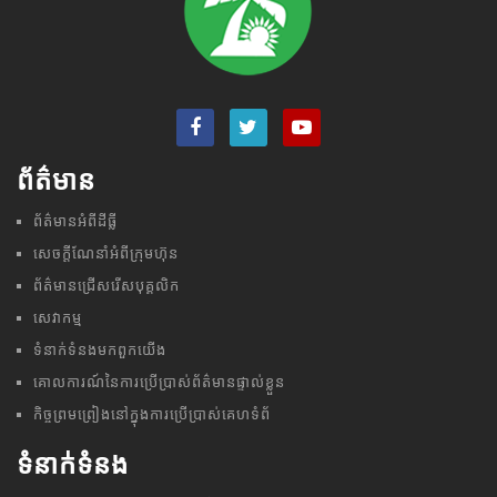
ព័ត៌មាន
ព័ត៌មានអំពីដីធ្លី
សេចក្តីណែនាំអំពីក្រុមហ៊ុន
ព័ត៌មានជ្រើសរើសបុគ្គលិក
សេវាកម្ម
ទំនាក់ទំនងមក​ពួក​យើង
គោលការណ៍នៃការប្រើប្រាស់ព័ត៌មានផ្ទាល់ខ្លួន
កិច្ចព្រមព្រៀងនៅក្នុងការប្រើប្រាស់គេហទំព័
ទំនាក់ទំនង