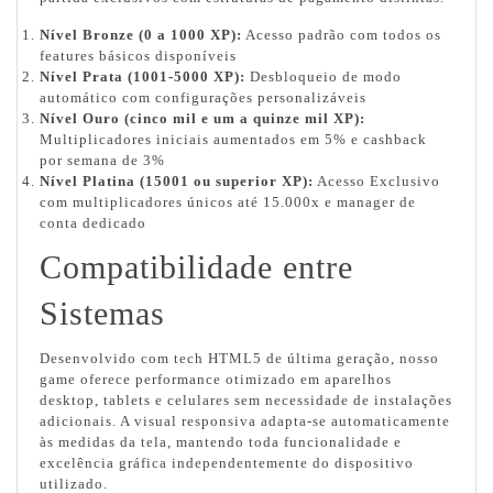
Nível Bronze (0 a 1000 XP):
Acesso padrão com todos os
features básicos disponíveis
Nível Prata (1001-5000 XP):
Desbloqueio de modo
automático com configurações personalizáveis
Nível Ouro (cinco mil e um a quinze mil XP):
Multiplicadores iniciais aumentados em 5% e cashback
por semana de 3%
Nível Platina (15001 ou superior XP):
Acesso Exclusivo
com multiplicadores únicos até 15.000x e manager de
conta dedicado
Compatibilidade entre
Sistemas
Desenvolvido com tech HTML5 de última geração, nosso
game oferece performance otimizado em aparelhos
desktop, tablets e celulares sem necessidade de instalações
adicionais. A visual responsiva adapta-se automaticamente
às medidas da tela, mantendo toda funcionalidade e
excelência gráfica independentemente do dispositivo
utilizado.