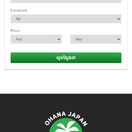
Location
Price
សូមស្វែងរក