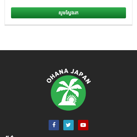
សូមស្វែងរក