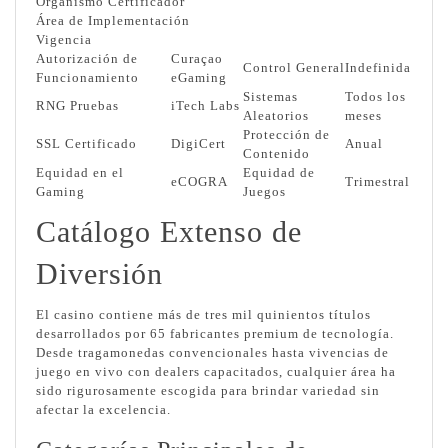
Organismo Certificador
Área de Implementación
Vigencia
Autorización de
Curaçao
Control General
Indefinida
Funcionamiento
eGaming
Sistemas
Todos los
RNG Pruebas
iTech Labs
Aleatorios
meses
Protección de
SSL Certificado
DigiCert
Anual
Contenido
Equidad en el
Equidad de
eCOGRA
Trimestral
Gaming
Juegos
Catálogo Extenso de
Diversión
El casino contiene más de tres mil quinientos títulos
desarrollados por 65 fabricantes premium de tecnología.
Desde tragamonedas convencionales hasta vivencias de
juego en vivo con dealers capacitados, cualquier área ha
sido rigurosamente escogida para brindar variedad sin
afectar la excelencia.