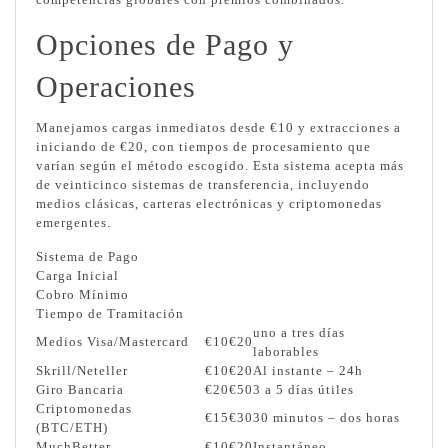
Opciones de Pago y
Operaciones
Manejamos cargas inmediatos desde €10 y extracciones a
iniciando de €20, con tiempos de procesamiento que
varían según el método escogido. Esta sistema acepta más
de veinticinco sistemas de transferencia, incluyendo
medios clásicas, carteras electrónicas y criptomonedas
emergentes.
Sistema de Pago
Carga Inicial
Cobro Mínimo
Tiempo de Tramitación
uno a tres días
Medios Visa/Mastercard
€10
€20
laborables
Skrill/Neteller
€10
€20
Al instante – 24h
Giro Bancaria
€20
€50
3 a 5 días útiles
Criptomonedas
€15
€30
30 minutos – dos horas
(BTC/ETH)
MuchBetter
€10
€20
Instantáneo