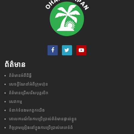
ព័ត៌មាន
ព័ត៌មានអំពីដីធ្លី
សេចក្តីណែនាំអំពីក្រុមហ៊ុន
ព័ត៌មានជ្រើសរើសបុគ្គលិក
សេវាកម្ម
ទំនាក់ទំនងមក​ពួក​យើង
គោលការណ៍នៃការប្រើប្រាស់ព័ត៌មានផ្ទាល់ខ្លួន
កិច្ចព្រមព្រៀងនៅក្នុងការប្រើប្រាស់គេហទំព័