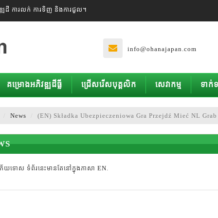
វឌ្ឍដី ការលក់ ការទិញ និងការជួល។
info@ohanajapan.com
គម្រោងអភិវឌ្ឍដីធ្លី
ជ្រើសរើសបុគ្គលិក
សេវាកម្ម
ទាក់
News
(EN) Składka Ubezpieczeniowa Gra Przejdź Mieć NL Grab
WS
ភ័យទោស ទំព័រនេះមានតែនៅក្នុងភាសា
EN
.