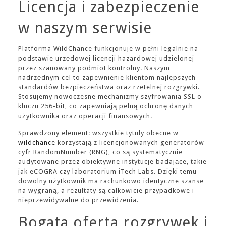
Licencja i zabezpieczenie
w naszym serwisie
Platforma WildChance funkcjonuje w pełni legalnie na
podstawie urzędowej licencji hazardowej udzielonej
przez szanowany podmiot kontrolny. Naszym
nadrzędnym cel to zapewnienie klientom najlepszych
standardów bezpieczeństwa oraz rzetelnej rozgrywki.
Stosujemy nowoczesne mechanizmy szyfrowania SSL o
kluczu 256-bit, co zapewniają pełną ochronę danych
użytkownika oraz operacji finansowych.
Sprawdzony element: wszystkie tytuły obecne w
wildchance
korzystają z licencjonowanych generatorów
cyfr RandomNumber (RNG), co są systematycznie
audytowane przez obiektywne instytucje badające, takie
jak eCOGRA czy laboratorium iTech Labs. Dzięki temu
dowolny użytkownik ma rachunkowo identyczne szanse
na wygraną, a rezultaty są całkowicie przypadkowe i
nieprzewidywalne do przewidzenia.
Bogata oferta rozgrywek i