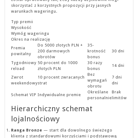
skorzystać z korzystnych propozycji przy jasnych
warunkach wageringu.
Typ premii
Wysokość
Wymóg wageringu
Okres na realizację
Do 5000 złotych PLN +
35-
Premia
200 darmowych
krotność
30 dni
powitalny
obrotów
bonus
Tygodniowy
50 procent do 1000
30 razy
14 dni
reload
złotych PLN
bonus
Bez
Zwrot
10 procent zwracanych
7 dni
wymagań
weekendowy
strat
dni
obrotu
Określane
Brak
Schemat VIP
Indywidualne premie
personalnie
limitów
Hierarchiczny schemat
lojalnościowy
Ranga Bronze
— start dla dowolnego świeżego
klienta z standardowymi korzyściami i podstawową